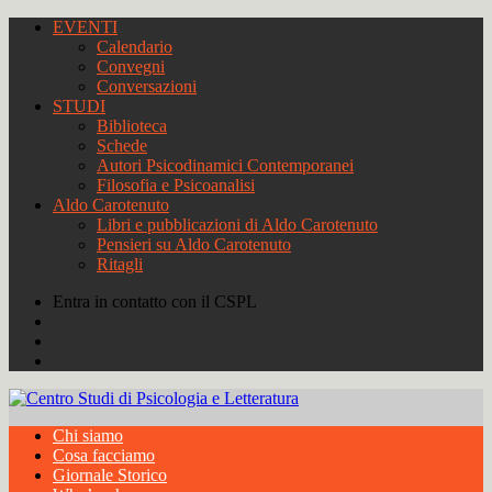
EVENTI
Calendario
Convegni
Conversazioni
STUDI
Biblioteca
Schede
Autori Psicodinamici Contemporanei
Filosofia e Psicoanalisi
Aldo Carotenuto
Libri e pubblicazioni di Aldo Carotenuto
Pensieri su Aldo Carotenuto
Ritagli
Entra in contatto con il CSPL
Chi siamo
Cosa facciamo
Giornale Storico