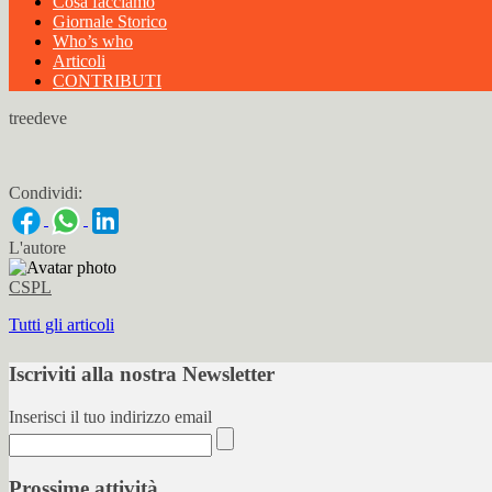
Cosa facciamo
Giornale Storico
Who’s who
Articoli
CONTRIBUTI
treedeve
Condividi:
L'autore
CSPL
Tutti gli articoli
Iscriviti alla nostra Newsletter
Inserisci il tuo indirizzo email
Prossime attività