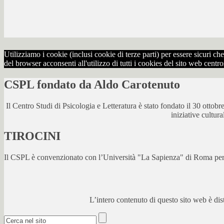
Utilizziamo i cookie (inclusi cookie di terze parti) per essere sicuri 
del browser acconsenti all'utilizzo di tutti i cookies del sito web centr
CSPL fondato da Aldo Carotenuto
Il Centro Studi di Psicologia e Letteratura è stato fondato il 30 otto
iniziative cultur
TIROCINI
Il CSPL è convenzionato con l’Università "La Sapienza" di Roma per lo
L’intero contenuto di questo sito web è di