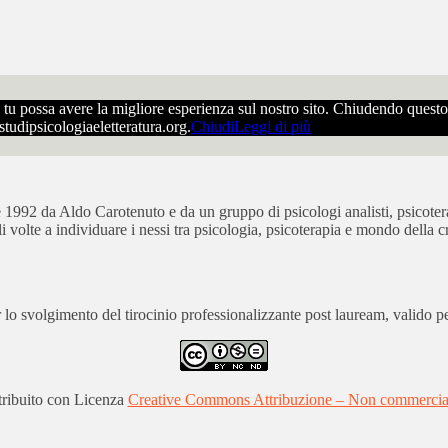
che tu possa avere la migliore esperienza sul nostro sito. Chiudendo ques
ostudipsicologiaeletteratura.org.
Chiudi
Leggi di più
bre 1992 da Aldo Carotenuto e da un gruppo di psicologi analisti, psicot
ali volte a individuare i nessi tra psicologia, psicoterapia e mondo della cr
 svolgimento del tirocinio professionalizzante post lauream, valido per
stribuito con Licenza
Creative Commons Attribuzione – Non commerciale