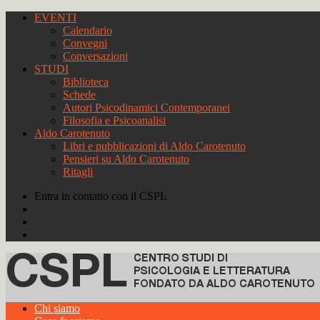
EVENTI
Calendario
Convegni
Conversazioni
STUDI
Biblioteca
Schede
Autori Psicodinamici Contemporanei
Filosofia e Psicoanalisi
Aldo Carotenuto
Libri e pubblicazioni di Aldo Carotenuto
Pensieri su Aldo Carotenuto
Ritagli
Entra in contatto con il CSPL
Chi siamo