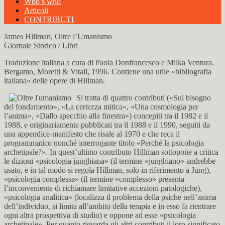
Who’s who
Articoli
CONTRIBUTI
James Hillman, Oltre l’Umanismo
Giornale Storico
/
Libri
Traduzione italiana a cura di Paola Donfrancesco e Milka Ventura.
Bergamo, Moretti & Vitali, 1996. Contiene una utile «bibliografia
italiana» delle opere di Hillman.
Si tratta di quattro contributi («Sul bisogno
del fondamento», «La certezza mitica», «Una cosmologia per
l’anima», «Dallo specchio alla finestra») concepiti tra il 1982 e il
1988, e originariamente pubblicati tra il 1988 e il 1990, seguiti da
una appendice-manifesto che risale al 1970 e che reca il
programmatico nonché interrogante titolo «Perché la psicologia
archetipale?». In quest’ultimo contributo Hillman sottopone a critica
le dizioni «psicologia junghiana» (il termine «junghiano» andrebbe
usato, e in tal modo si regola Hillman, solo in riferimento a Jung),
«psicologia complessa» (il termine «complesso» presenta
l’inconveniente di richiamare limitative accezioni patologiche),
«psicologia analitica» (localizza il problema della psiche nell’anima
dell’individuo, si limita all’ambito della terapia e in esso fa rientrare
ogni altra prospettiva di studio) e oppone ad esse «psicologia
archetipale». Per quanto riguarda gli altri contributi il loro significato