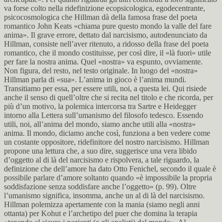
va forse colto nella ridefinizione ecopsicologica, egodecentrante,
psicocosmologica che Hillman dà della famosa frase del poeta
romantico John Keats «chiama pure questo mondo la valle del fare
anima». Il grave errore, dettato dal narcisismo, autodenunciato da
Hillman, consiste nell’aver ritenuto, a ridosso della frase del poeta
romantico, che il mondo costituisse, per così dire, il «là fuori» utile
per fare la nostra anima. Quel «nostra» va espunto, ovviamente.
Non figura, del resto, nel testo originale. In luogo del «nostra»
Hillman parla di «sua». L’anima in gioco è l’anima mundi.
Transitiamo per essa, per essere utili, noi, a questa lei. Qui risiede
anche il senso di quell’oltre che si recita nel titolo e che ricorda, per
più d’un motivo, la polemica intercorsa tra Sartre e Heidegger
intorno alla Lettera sull’umanismo del filosofo tedesco. Essendo
utili, noi, all’anima del mondo, siamo anche utili alla «nostra»
anima. Il mondo, diciamo anche così, funziona a ben vedere come
un costante oppositore, ridefinitore del nostro narcisismo. Hillman
propone una lettura che, a suo dire, suggerisce una vera libido
d’oggetto al di là del narcisismo e rispolvera, a tale riguardo, la
definizione che dell’amore ha dato Otto Fenichel, secondo il quale è
possibile parlare d’amore soltanto quando «è impossibile la propria
soddisfazione senza soddisfare anche l’oggetto» (p. 99). Oltre
l’umanismo significa, insomma, anche un al di là del narcisismo.
Hillman polemizza apertamente con la mania (siamo negli anni
ottanta) per Kohut e l’archetipo del puer che domina la terapia