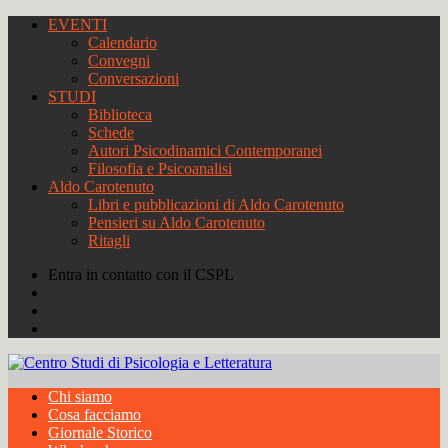
EVENTI
Calendario
Convegni
Conversazioni
STUDI
Biblioteca
Schede
Autori Psicodinamici Contemporanei
Filosofia e Psicoanalisi
Aldo Carotenuto
Libri e pubblicazioni di Aldo Carotenuto
Pensieri su Aldo Carotenuto
Ritagli
Entra in contatto con il CSPL
Chi siamo
Cosa facciamo
Giornale Storico