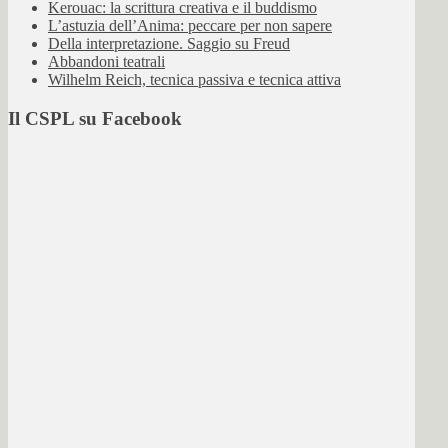
Kerouac: la scrittura creativa e il buddismo
L’astuzia dell’Anima: peccare per non sapere
Della interpretazione. Saggio su Freud
Abbandoni teatrali
Wilhelm Reich, tecnica passiva e tecnica attiva
Il CSPL su Facebook