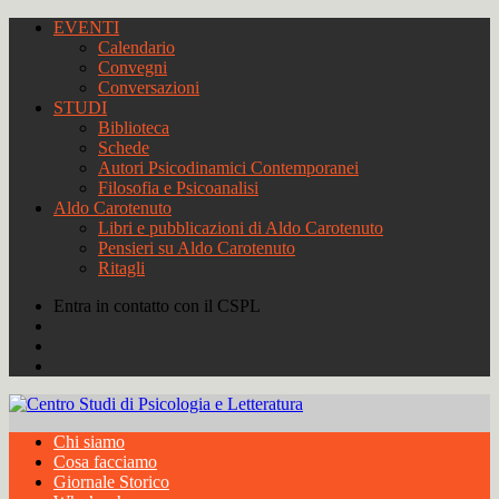
EVENTI
Calendario
Convegni
Conversazioni
STUDI
Biblioteca
Schede
Autori Psicodinamici Contemporanei
Filosofia e Psicoanalisi
Aldo Carotenuto
Libri e pubblicazioni di Aldo Carotenuto
Pensieri su Aldo Carotenuto
Ritagli
Entra in contatto con il CSPL
Chi siamo
Cosa facciamo
Giornale Storico