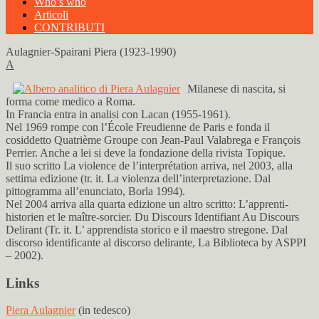
Who’s who
Articoli
CONTRIBUTI
Aulagnier-Spairani Piera (1923-1990)
A
Milanese di nascita, si
forma come medico a Roma.
In Francia entra in analisi con Lacan (1955-1961).
Nel 1969 rompe con l’École Freudienne de Paris e fonda il
cosiddetto Quatrième Groupe con Jean-Paul Valabrega e François
Perrier. Anche a lei si deve la fondazione della rivista Topique.
Il suo scritto La violence de l’interprétation arriva, nel 2003, alla
settima edizione (tr. it. La violenza dell’interpretazione. Dal
pittogramma all’enunciato, Borla 1994).
Nel 2004 arriva alla quarta edizione un altro scritto: L’apprenti-
historien et le maître-sorcier. Du Discours Identifiant Au Discours
Delirant (Tr. it. L’ apprendista storico e il maestro stregone. Dal
discorso identificante al discorso delirante, La Biblioteca by ASPPI
– 2002).
Links
Piera Aulagnier
(in tedesco)