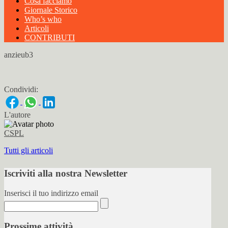
Cosa facciamo
Giornale Storico
Who’s who
Articoli
CONTRIBUTI
anzieub3
Condividi:
L'autore
CSPL
Tutti gli articoli
Iscriviti alla nostra Newsletter
Inserisci il tuo indirizzo email
Prossime attività