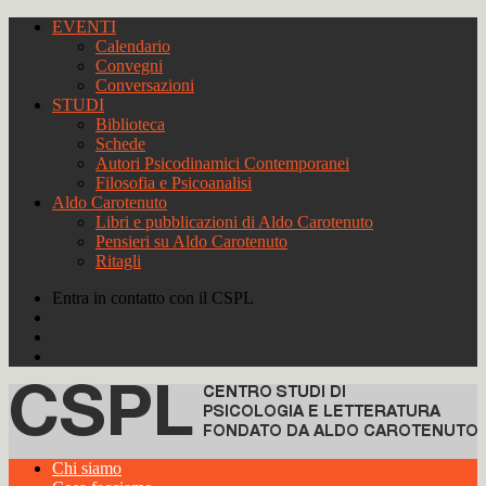
EVENTI
Calendario
Convegni
Conversazioni
STUDI
Biblioteca
Schede
Autori Psicodinamici Contemporanei
Filosofia e Psicoanalisi
Aldo Carotenuto
Libri e pubblicazioni di Aldo Carotenuto
Pensieri su Aldo Carotenuto
Ritagli
Entra in contatto con il CSPL
Chi siamo