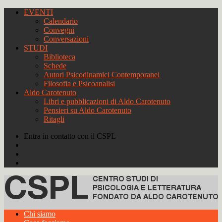
EVENTI
Calendario
Convegni
Conversazioni
STUDI
Biblioteca
Schede
Autori Psicodinamici Contemporanei
Filosofia e Psicoanalisi
Aldo Carotenuto
Libri e pubblicazioni di Aldo Carotenuto
Pensieri su Aldo Carotenuto
Ritagli
Entra in contatto con il CSPL
Chi siamo