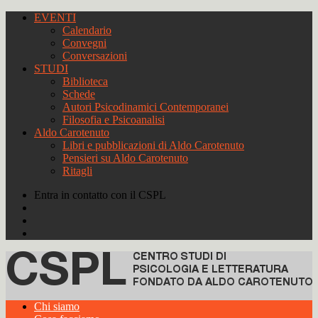
EVENTI
Calendario
Convegni
Conversazioni
STUDI
Biblioteca
Schede
Autori Psicodinamici Contemporanei
Filosofia e Psicoanalisi
Aldo Carotenuto
Libri e pubblicazioni di Aldo Carotenuto
Pensieri su Aldo Carotenuto
Ritagli
Entra in contatto con il CSPL
Chi siamo