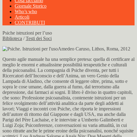
Cosa facciamo
Giornale Storico
Who’s who
Articoli
CONTRIBUTI
Psiche istruzioni per l’uso
Biblioteca
/
Testi dei Soci
Amedeo Caruso, Lithos, Roma, 2012
Questo agile manuale ha una semplice pretesa: quella di certificare al
meglio le enormi e attualissime possibilità terapeutiche e culturali
della psicoanalisi. La compagnia di Psiche diventa, per tutti i
Ricercatori dell’Inconscio e dell’Anima, un vero Genio della
Lampada di Aladino, che consente di leggere oltre, prima, sotto e
sopra le cose umane, dalla guerra al fumo, dal terrorismo alla
depressione, dai farmaci ai sogni. Il libro è diviso in quattro capitoli,
che sono: Professione psicoanalista, contenente istruzioni per un
felice svolgimento dell’attività analitica da parte degli addetti ai
lavori; Viaggi e incontri con Psiche, che riporta le impressioni
dell’autore di ritorno dal Giappone e dagli USA, ma anche dalla
Parigi del Père Lachaise, e le interviste a Umberto Galimberti e
Luigi Zoja; Psiconferenze, conversazioni su varia attualità, in cui
sono ritratte anche le prime eroine della psicoanalisi, nonché squisite
scrittrici, Lou Andreas Salome e Anaïs Nin; Due Maestri della