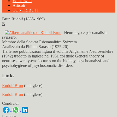
Who’s who
Articoli
CONTRIBUTI
Brun Rudolf (1885-1969)
B
Neurologo e psicoanalista
svizzero.
Membro della Società Psicoanalitica Svizzera.
Analizzato da Philipp Sarasin (1925-26)
Tra le sue pubblicazioni figura il volume Allgemeine Neurosenlehre
(1942) tradotto in inglese nel 1951 col titolo General theory of
neuroses; twenty-two lectures on the biology, psychoanalysis and
psychohygiene of psychosomatic disorders.
Links
Rudolf Brun
(in inglese)
Rudolf Brun
(in inglese)
Condividi:
L'autore