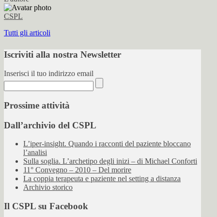
CSPL
Tutti gli articoli
Iscriviti alla nostra Newsletter
Inserisci il tuo indirizzo email
Prossime attività
Dall’archivio del CSPL
L’iper-insight. Quando i racconti del paziente bloccano
l’analisi
Sulla soglia. L’archetipo degli inizi – di Michael Conforti
11° Convegno – 2010 – Del morire
La coppia terapeuta e paziente nel setting a distanza
Archivio storico
Il CSPL su Facebook