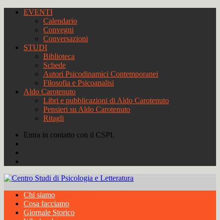
EVENTI
Calendario
Convegni
Conversazioni
STUDI
Biblioteca
Schede
Autori Psicodinamici Contemporanei
Filosofia e Psicoanalisi
Aldo Carotenuto
Libri e pubblicazioni di Aldo Carotenuto
Pensieri su Aldo Carotenuto
Ritagli
Entra in contatto con il CSPL
Chi siamo
Cosa facciamo
Giornale Storico