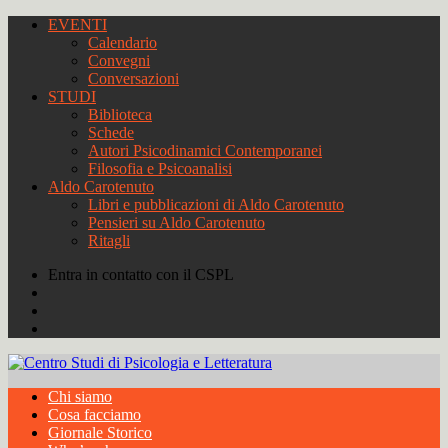
EVENTI
Calendario
Convegni
Conversazioni
STUDI
Biblioteca
Schede
Autori Psicodinamici Contemporanei
Filosofia e Psicoanalisi
Aldo Carotenuto
Libri e pubblicazioni di Aldo Carotenuto
Pensieri su Aldo Carotenuto
Ritagli
Entra in contatto con il CSPL
Chi siamo
Cosa facciamo
Giornale Storico