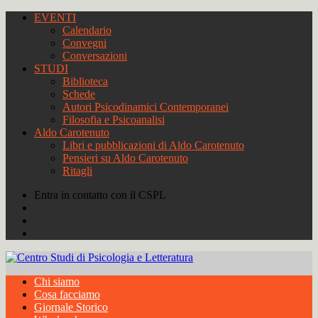
EVENTI
Calendario
Convegni
Conversazioni
STUDI
Biblioteca
Schede
Autori Psicodinamici Contemporanei
Filosofia e Psicoanalisi
Aldo Carotenuto
Libri e pubblicazioni di Aldo Carotenuto
Pensieri su Aldo Carotenuto
Ritagli
Entra in contatto con il CSPL
Chi siamo
Cosa facciamo
Giornale Storico