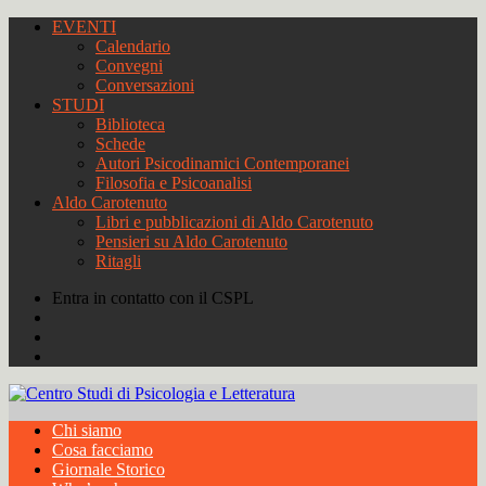
EVENTI
Calendario
Convegni
Conversazioni
STUDI
Biblioteca
Schede
Autori Psicodinamici Contemporanei
Filosofia e Psicoanalisi
Aldo Carotenuto
Libri e pubblicazioni di Aldo Carotenuto
Pensieri su Aldo Carotenuto
Ritagli
Entra in contatto con il CSPL
Chi siamo
Cosa facciamo
Giornale Storico