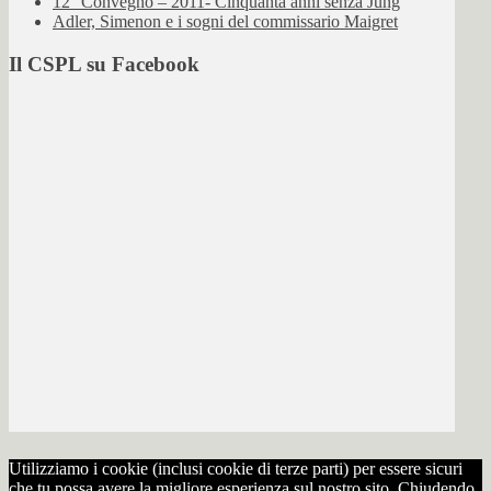
12° Convegno – 2011- Cinquanta anni senza Jung
Adler, Simenon e i sogni del commissario Maigret
Il CSPL su Facebook
Utilizziamo i cookie (inclusi cookie di terze parti) per essere sicuri
che tu possa avere la migliore esperienza sul nostro sito. Chiudendo