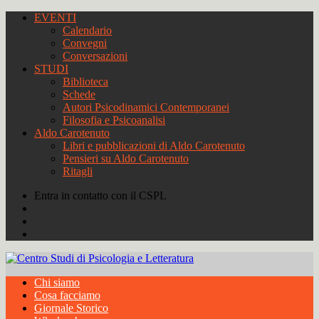
EVENTI
Calendario
Convegni
Conversazioni
STUDI
Biblioteca
Schede
Autori Psicodinamici Contemporanei
Filosofia e Psicoanalisi
Aldo Carotenuto
Libri e pubblicazioni di Aldo Carotenuto
Pensieri su Aldo Carotenuto
Ritagli
Entra in contatto con il CSPL
Chi siamo
Cosa facciamo
Giornale Storico