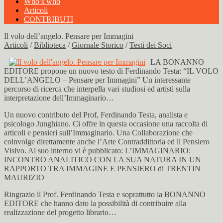
Who’s who
Articoli
CONTRIBUTI
Il volo dell’angelo. Pensare per Immagini
Articoli
/
Biblioteca
/
Giornale Storico
/
Testi dei Soci
LA BONANNO
EDITORE propone un nuovo testo di Ferdinando Testa: “IL VOLO
DELL’ANGELO – Pensare per Immagini” Un interessante
percorso di ricerca che interpella vari studiosi ed artisti sulla
interpretazione dell’Immaginario…
Un nuovo contributo del Prof, Ferdinando Testa, analista e
psicologo Junghiano. Ci offre in questa occasione una raccolta di
articoli e pensieri sull’Immaginario. Una Collaborazione che
coinvolge direttamente anche l’Arte Contraddittoria ed il Pensiero
Visivo. Al suo interno vi è pubblicato: L’IMMAGINARIO:
INCONTRO ANALITICO CON LA SUA NATURA IN UN
RAPPORTO TRA IMMAGINE E PENSIERO di TRENTIN
MAURIZIO
Ringrazio il Prof. Ferdinando Testa e soprattutto la BONANNO
EDITORE che hanno dato la possibilità di contribuire alla
realizzazione del progetto librario…