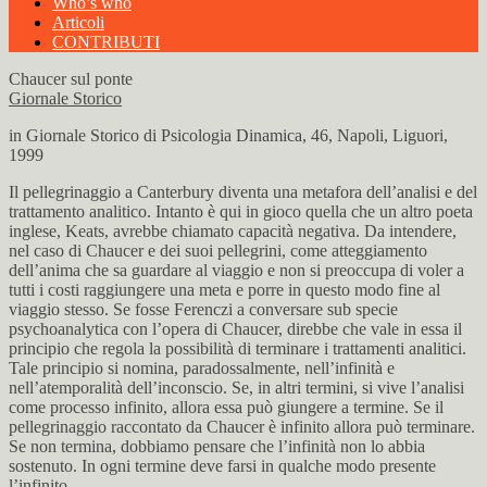
Who’s who
Articoli
CONTRIBUTI
Chaucer sul ponte
Giornale Storico
in Giornale Storico di Psicologia Dinamica, 46, Napoli, Liguori,
1999
Il pellegrinaggio a Canterbury diventa una metafora dell’analisi e del
trattamento analitico. Intanto è qui in gioco quella che un altro poeta
inglese, Keats, avrebbe chiamato capacità negativa. Da intendere,
nel caso di Chaucer e dei suoi pellegrini, come atteggiamento
dell’anima che sa guardare al viaggio e non si preoccupa di voler a
tutti i costi raggiungere una meta e porre in questo modo fine al
viaggio stesso. Se fosse Ferenczi a conversare sub specie
psychoanalytica con l’opera di Chaucer, direbbe che vale in essa il
principio che regola la possibilità di terminare i trattamenti analitici.
Tale principio si nomina, paradossalmente, nell’infinità e
nell’atemporalità dell’inconscio. Se, in altri termini, si vive l’analisi
come processo infinito, allora essa può giungere a termine. Se il
pellegrinaggio raccontato da Chaucer è infinito allora può terminare.
Se non termina, dobbiamo pensare che l’infinità non lo abbia
sostenuto. In ogni termine deve farsi in qualche modo presente
l’infinito.