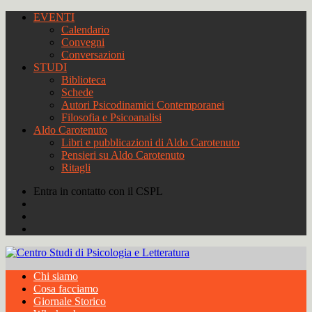
EVENTI
Calendario
Convegni
Conversazioni
STUDI
Biblioteca
Schede
Autori Psicodinamici Contemporanei
Filosofia e Psicoanalisi
Aldo Carotenuto
Libri e pubblicazioni di Aldo Carotenuto
Pensieri su Aldo Carotenuto
Ritagli
Entra in contatto con il CSPL
Chi siamo
Cosa facciamo
Giornale Storico