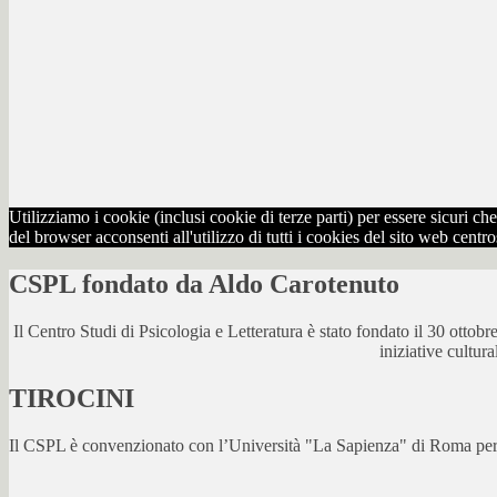
Utilizziamo i cookie (inclusi cookie di terze parti) per essere sicuri 
del browser acconsenti all'utilizzo di tutti i cookies del sito web centr
CSPL fondato da Aldo Carotenuto
Il Centro Studi di Psicologia e Letteratura è stato fondato il 30 otto
iniziative cultur
TIROCINI
Il CSPL è convenzionato con l’Università "La Sapienza" di Roma per lo