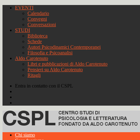
EVENTI
Calendario
Convegni
Conversazioni
STUDI
Biblioteca
Schede
Autori Psicodinamici Contemporanei
Filosofia e Psicoanalisi
Aldo Carotenuto
Libri e pubblicazioni di Aldo Carotenuto
Pensieri su Aldo Carotenuto
Ritagli
Entra in contatto con il CSPL
Chi siamo