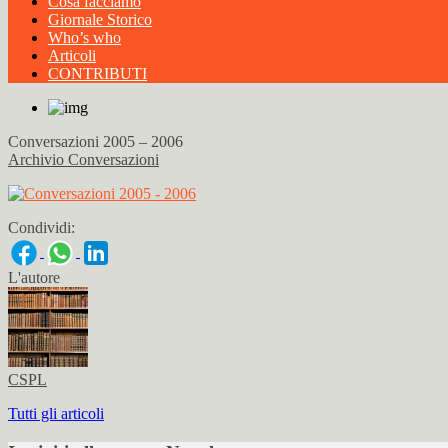
Cosa facciamo
Giornale Storico
Who’s who
Articoli
CONTRIBUTI
Conversazioni 2005 – 2006
Archivio Conversazioni
Condividi:
L'autore
CSPL
Tutti gli articoli