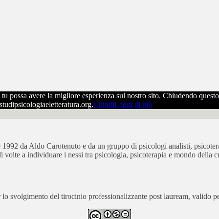
che tu possa avere la migliore esperienza sul nostro sito. Chiudendo ques
ostudipsicologiaeletteratura.org.
Chiudi
Leggi di più
bre 1992 da Aldo Carotenuto e da un gruppo di psicologi analisti, psicot
ali volte a individuare i nessi tra psicologia, psicoterapia e mondo della cr
 svolgimento del tirocinio professionalizzante post lauream, valido per