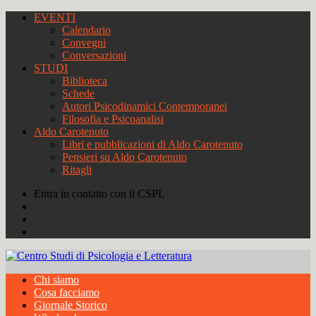
EVENTI
Calendario
Convegni
Conversazioni
STUDI
Biblioteca
Schede
Autori Psicodinamici Contemporanei
Filosofia e Psicoanalisi
Aldo Carotenuto
Libri e pubblicazioni di Aldo Carotenuto
Pensieri su Aldo Carotenuto
Ritagli
Entra in contatto con il CSPL
Chi siamo
Cosa facciamo
Giornale Storico