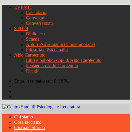
EVENTI
Calendario
Convegni
Conversazioni
STUDI
Biblioteca
Schede
Autori Psicodinamici Contemporanei
Filosofia e Psicoanalisi
Aldo Carotenuto
Libri e pubblicazioni di Aldo Carotenuto
Pensieri su Aldo Carotenuto
Ritagli
Entra in contatto con il CSPL
Chi siamo
Cosa facciamo
Giornale Storico