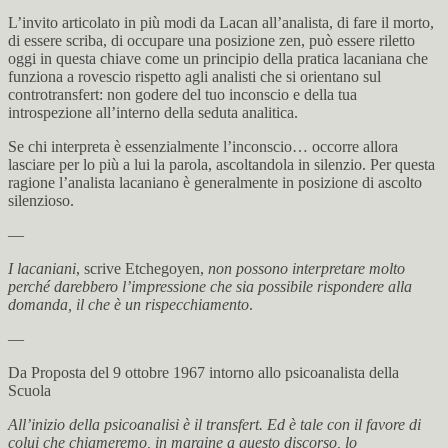
L’invito articolato in più modi da Lacan all’analista, di fare il morto,
di essere scriba, di occupare una posizione zen, può essere riletto
oggi in questa chiave come un principio della pratica lacaniana che
funziona a rovescio rispetto agli analisti che si orientano sul
controtransfert: non godere del tuo inconscio e della tua
introspezione all’interno della seduta analitica.
Se chi interpreta è essenzialmente l’inconscio… occorre allora
lasciare per lo più a lui la parola, ascoltandola in silenzio. Per questa
ragione l’analista lacaniano è generalmente in posizione di ascolto
silenzioso.
—
I lacaniani
, scrive Etchegoyen,
non possono interpretare molto
perché darebbero l’impressione che sia possibile rispondere alla
domanda, il che è un rispecchiamento
.
—
Da Proposta del 9 ottobre 1967 intorno allo psicoanalista della
Scuola
All’inizio della psicoanalisi è il transfert. Ed è tale con il favore di
colui che chiameremo, in margine a questo discorso, lo