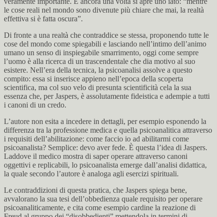
veramente importante. E ancora una volta si apre uno iato: “mentre
le cose reali nel mondo sono divenute più chiare che mai, la realtà
effettiva si è fatta oscura”.
Di fronte a una realtà che contraddice se stessa, proponendo tutte le
cose del mondo come spiegabili e lasciando nell’intimo dell’animo
umano un senso di inspiegabile smarrimento, oggi come sempre
l’uomo è alla ricerca di un trascendentale che dia motivo al suo
esistere. Nell’era della tecnica, la psicoanalisi assolve a questo
compito: essa si inserisce appieno nell’epoca della scoperta
scientifica, ma col suo velo di presunta scientificità cela la sua
essenza che, per Jaspers, è assolutamente fideistica e adempie a tutti
i canoni di un credo.
L’autore non esita a incedere in dettagli, per esempio esponendo la
differenza tra la professione medica e quella psicoanalitica attraverso
i requisiti dell’abilitazione: come faccio io ad abilitarmi come
psicoanalista? Semplice: devo aver fede. È questa l’idea di Jaspers.
Laddove il medico mostra di saper operare attraverso canoni
oggettivi e replicabili, lo psicoanalista emerge dall’analisi didattica,
la quale secondo l’autore è analoga agli esercizi spirituali.
Le contraddizioni di questa pratica, che Jaspers spiega bene,
avvalorano la sua tesi dell’obbedienza quale requisito per operare
psicoanaliticamente, e cita come esempio cardine la reazione di
Freud al gruppo dei “disobbedienti” mettendola in termini di