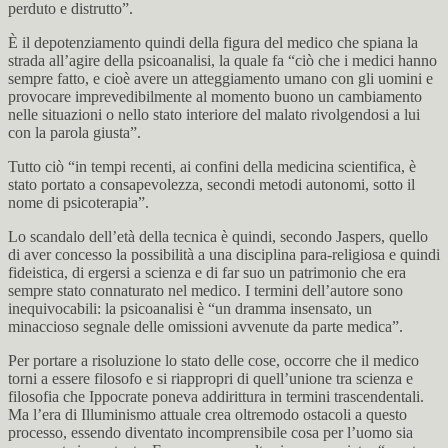
perduto e distrutto”.
È il depotenziamento quindi della figura del medico che spiana la
strada all’agire della psicoanalisi, la quale fa “ciò che i medici hanno
sempre fatto, e cioè avere un atteggiamento umano con gli uomini e
provocare imprevedibilmente al momento buono un cambiamento
nelle situazioni o nello stato interiore del malato rivolgendosi a lui
con la parola giusta”.
Tutto ciò “in tempi recenti, ai confini della medicina scientifica, è
stato portato a consapevolezza, secondi metodi autonomi, sotto il
nome di psicoterapia”.
Lo scandalo dell’età della tecnica è quindi, secondo Jaspers, quello
di aver concesso la possibilità a una disciplina para-religiosa e quindi
fideistica, di ergersi a scienza e di far suo un patrimonio che era
sempre stato connaturato nel medico. I termini dell’autore sono
inequivocabili: la psicoanalisi è “un dramma insensato, un
minaccioso segnale delle omissioni avvenute da parte medica”.
Per portare a risoluzione lo stato delle cose, occorre che il medico
torni a essere filosofo e si riappropri di quell’unione tra scienza e
filosofia che Ippocrate poneva addirittura in termini trascendentali.
Ma l’era di Illuminismo attuale crea oltremodo ostacoli a questo
processo, essendo diventato incomprensibile cosa per l’uomo sia