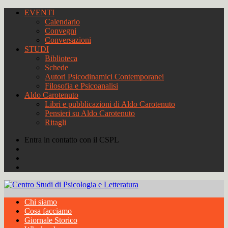
EVENTI
Calendario
Convegni
Conversazioni
STUDI
Biblioteca
Schede
Autori Psicodinamici Contemporanei
Filosofia e Psicoanalisi
Aldo Carotenuto
Libri e pubblicazioni di Aldo Carotenuto
Pensieri su Aldo Carotenuto
Ritagli
Entra in contatto con il CSPL
Chi siamo
Cosa facciamo
Giornale Storico