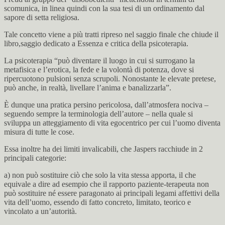
scomunica, in linea quindi con la sua tesi di un ordinamento dal
sapore di setta religiosa.
Tale concetto viene a più tratti ripreso nel saggio finale che chiude il
libro,saggio dedicato a Essenza e critica della psicoterapia.
La psicoterapia “può diventare il luogo in cui si surrogano la
metafisica e l’erotica, la fede e la volontà di potenza, dove si
ripercuotono pulsioni senza scrupoli. Nonostante le elevate pretese,
può anche, in realtà, livellare l’anima e banalizzarla”.
È dunque una pratica persino pericolosa, dall’atmosfera nociva –
seguendo sempre la terminologia dell’autore – nella quale si
sviluppa un atteggiamento di vita egocentrico per cui l’uomo diventa
misura di tutte le cose.
Essa inoltre ha dei limiti invalicabili, che Jaspers racchiude in 2
principali categorie:
a) non può sostituire ciò che solo la vita stessa apporta, il che
equivale a dire ad esempio che il rapporto paziente-terapeuta non
può sostituire né essere paragonato ai principali legami affettivi della
vita dell’uomo, essendo di fatto concreto, limitato, teorico e
vincolato a un’autorità.