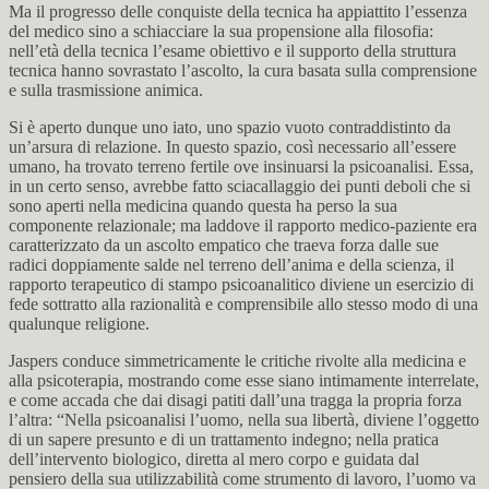
Ma il progresso delle conquiste della tecnica ha appiattito l’essenza
del medico sino a schiacciare la sua propensione alla filosofia:
nell’età della tecnica l’esame obiettivo e il supporto della struttura
tecnica hanno sovrastato l’ascolto, la cura basata sulla comprensione
e sulla trasmissione animica.
Si è aperto dunque uno iato, uno spazio vuoto contraddistinto da
un’arsura di relazione. In questo spazio, così necessario all’essere
umano, ha trovato terreno fertile ove insinuarsi la psicoanalisi. Essa,
in un certo senso, avrebbe fatto sciacallaggio dei punti deboli che si
sono aperti nella medicina quando questa ha perso la sua
componente relazionale; ma laddove il rapporto medico-paziente era
caratterizzato da un ascolto empatico che traeva forza dalle sue
radici doppiamente salde nel terreno dell’anima e della scienza, il
rapporto terapeutico di stampo psicoanalitico diviene un esercizio di
fede sottratto alla razionalità e comprensibile allo stesso modo di una
qualunque religione.
Jaspers conduce simmetricamente le critiche rivolte alla medicina e
alla psicoterapia, mostrando come esse siano intimamente interrelate,
e come accada che dai disagi patiti dall’una tragga la propria forza
l’altra: “Nella psicoanalisi l’uomo, nella sua libertà, diviene l’oggetto
di un sapere presunto e di un trattamento indegno; nella pratica
dell’intervento biologico, diretta al mero corpo e guidata dal
pensiero della sua utilizzabilità come strumento di lavoro, l’uomo va