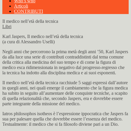
Who’s who
Articoli
CONTRIBUTI
Il medico nell’età della tecnica
Libri
Karl Jaspers, Il medico nell’età della tecnica
(a cura di Alessandro Uselli)
Negli anni che percorrono la prima metà degli anni ’50, Karl Jaspers
da alla luce una serie di contributi contraddistinti dal tema comune
della critica alla medicina del suo tempo e di come la figura di
medico esca ridimensionata in negativo dal progresso-regresso che
la tecnica ha indotto alla disciplina medica e ai suoi esponenti.
Il medico nell’età della tecnica racchiude 5 saggi espressi dall’autore
in quegli anni, nei quali emerge il cambiamento che la figura medica
ha subito in seguito all’aumentare delle conquiste tecniche, a scapito
di quella relazionalità che, secondo Jaspers, era e dovrebbe essere
parte integrante della missione del medico.
Iatros philosophos isotheos è l’espressione ippocratica che Jaspers fa
sua per palesare quella che dovrebbe essere l’essenza del medico.
Testualmente: il medico che si fa filosofo diviene pari a un Dio.