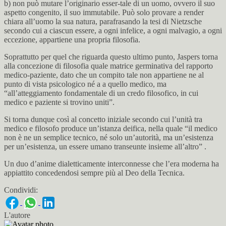
b) non può mutare l’originario esser-tale di un uomo, ovvero il suo
aspetto congenito, il suo immutabile. Può solo provare a render
chiara all’uomo la sua natura, parafrasando la tesi di Nietzsche
secondo cui a ciascun essere, a ogni infelice, a ogni malvagio, a ogni
eccezione, appartiene una propria filosofia.
Soprattutto per quel che riguarda questo ultimo punto, Jaspers torna
alla concezione di filosofia quale matrice germinativa del rapporto
medico-paziente, dato che un compito tale non appartiene ne al
punto di vista psicologico né a a quello medico, ma
“all’atteggiamento fondamentale di un credo filosofico, in cui
medico e paziente si trovino uniti”.
Si torna dunque così al concetto iniziale secondo cui l’unità tra
medico e filosofo produce un’istanza deifica, nella quale “il medico
non è ne un semplice tecnico, né solo un’autorità, ma un’esistenza
per un’esistenza, un essere umano transeunte insieme all’altro” .
Un duo d’anime dialetticamente interconnesse che l’era moderna ha
appiattito concedendosi sempre più al Deo della Tecnica.
Condividi:
L'autore