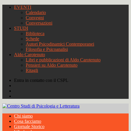
EVENTI
Calendario
Convegni
Conversazioni
STUDI
Biblioteca
Schede
Autori Psicodinamici Contemporanei
Filosofia e Psicoanalisi
Aldo Carotenuto
Libri e pubblicazioni di Aldo Carotenuto
Pensieri su Aldo Carotenuto
Ritagli
Entra in contatto con il CSPL
Chi siamo
Cosa facciamo
Giornale Storico