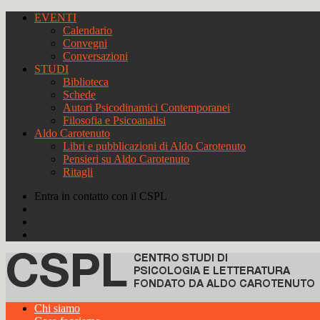
EVENTI
Calendario
Convegni
Conversazioni
STUDI
Biblioteca
Schede
Autori Psicodinamici Contemporanei
Filosofia e Psicoanalisi
Aldo Carotenuto
Libri e pubblicazioni di Aldo Carotenuto
Pensieri su Aldo Carotenuto
Ritagli
Entra in contatto con il CSPL
Chi siamo