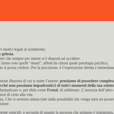
r motivi legati al sentimento.
ma
gelosia
.
ere che sempre per amore si è disposti ad uccidere.
anno solo quelli “strani”, affetti da chissà quale patologia psichica.
i possa credere. Per la precisione, è l’espressione diretta e immediata
ione illusoria di cui si nutre l’amore:
pensiamo di possedere completa
perché non possiamo impadronirci di tutti i momenti della sua esiste
 fantasticare o, per dirla come
Freud
, di sublimare. L’assenza dell’altro
on di certo alla vita.
a. Che si sentono minacciate dalla possibilità che venga men un possess
dolore.
amente omicidi, a seconda di quanto la persona che amiamo è impiantata, r