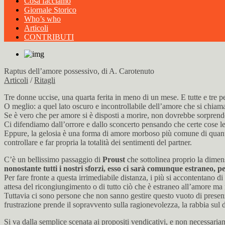
Cosa facciamo
Giornale Storico
Who’s who
Articoli
CONTRIBUTI
Raptus dell’amore possessivo, di A. Carotenuto
Articoli
/
Ritagli
Tre donne uccise, una quarta ferita in meno di un mese. E tutte e tre pe
O meglio: a quel lato oscuro e incontrollabile dell’amore che si chia
Se è vero che per amore si è disposti a morire, non dovrebbe sorprend
Ci difendiamo dall’orrore e dallo sconcerto pensando che certe cose le f
Eppure, la gelosia è una forma di amore morboso più comune di quanto s
controllare e far propria la totalità dei sentimenti del partner.
C’è un bellissimo passaggio di
Proust
che
sottolinea proprio la dimens
nonostante tutti i nostri sforzi, esso ci sarà comunque estraneo, 
Per fare fronte a questa irrimediabile distanza, i più si accontentano di
attesa del ricongiungimento o di tutto ciò che è estraneo all’amore ma n
Tuttavia ci sono persone che non sanno gestire questo vuoto di presenz
frustrazione prende il sopravvento sulla ragionevolezza, la rabbia sul 
Si va dalla semplice scenata ai propositi vendicativi, e non necessari