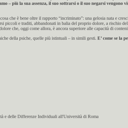
mo – più la sua assenza, il suo sottrarsi o il suo negarsi vengono vi
cosa che è bene oltre il rapporto “incriminato”: una gelosia nata e cresci
irsi piccoli e traditi, abbandonati in balia del proprio dolore, a rischio d
n dolore che, oggi come allora, è ancora superiore alle capacità di conten
he della psiche, quelle più istintuali – in simili gesti.
E’ come se la pe
à e delle Differenze Individuali all'Università di Roma