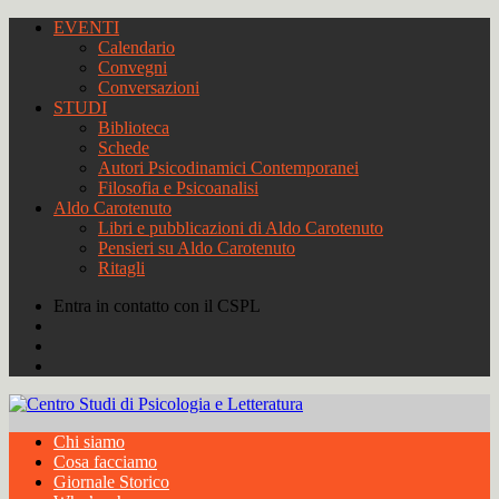
EVENTI
Calendario
Convegni
Conversazioni
STUDI
Biblioteca
Schede
Autori Psicodinamici Contemporanei
Filosofia e Psicoanalisi
Aldo Carotenuto
Libri e pubblicazioni di Aldo Carotenuto
Pensieri su Aldo Carotenuto
Ritagli
Entra in contatto con il CSPL
Chi siamo
Cosa facciamo
Giornale Storico