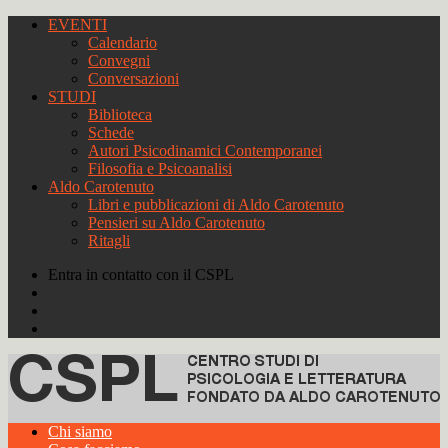
EVENTI
Calendario
Convegni
Conversazioni
STUDI
Biblioteca
Schede
Autori Psicodinamici Contemporanei
Filosofia e Psicoanalisi
Aldo Carotenuto
Libri e pubblicazioni di Aldo Carotenuto
Pensieri su Aldo Carotenuto
Ritagli
Entra in contatto con il CSPL
Chi siamo