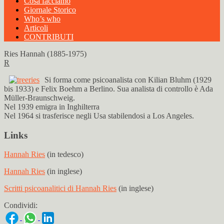
Cosa facciamo
Giornale Storico
Who’s who
Articoli
CONTRIBUTI
Ries Hannah (1885-1975)
R
Si forma come psicoanalista con Kilian Bluhm (1929
bis 1933) e Felix Boehm a Berlino. Sua analista di controllo è Ada
Müller-Braunschweig.
Nel 1939 emigra in Inghilterra
Nel 1964 si trasferisce negli Usa stabilendosi a Los Angeles.
Links
Hannah Ries
(in tedesco)
Hannah Ries
(in inglese)
Scritti psicoanalitici di Hannah Ries
(in inglese)
Condividi: