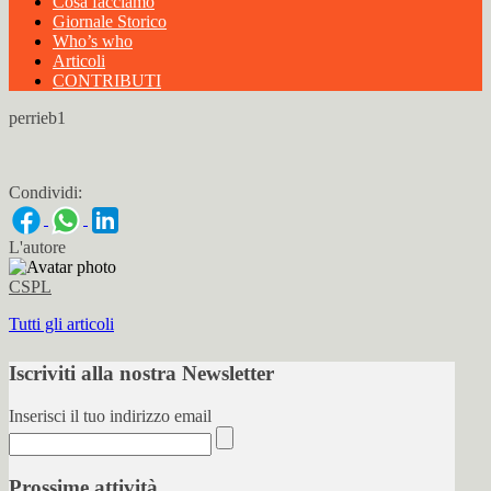
Cosa facciamo
Giornale Storico
Who’s who
Articoli
CONTRIBUTI
perrieb1
Condividi:
L'autore
CSPL
Tutti gli articoli
Iscriviti alla nostra Newsletter
Inserisci il tuo indirizzo email
Prossime attività