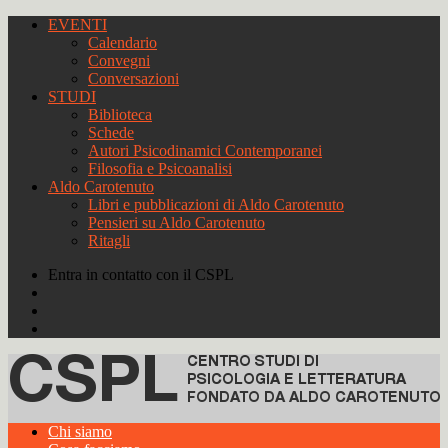
EVENTI
Calendario
Convegni
Conversazioni
STUDI
Biblioteca
Schede
Autori Psicodinamici Contemporanei
Filosofia e Psicoanalisi
Aldo Carotenuto
Libri e pubblicazioni di Aldo Carotenuto
Pensieri su Aldo Carotenuto
Ritagli
Entra in contatto con il CSPL
Chi siamo