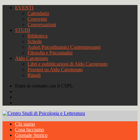
EVENTI
Calendario
Convegni
Conversazioni
STUDI
Biblioteca
Schede
Autori Psicodinamici Contemporanei
Filosofia e Psicoanalisi
Aldo Carotenuto
Libri e pubblicazioni di Aldo Carotenuto
Pensieri su Aldo Carotenuto
Ritagli
Entra in contatto con il CSPL
Chi siamo
Cosa facciamo
Giornale Storico