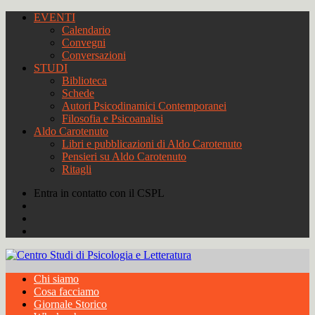
EVENTI
Calendario
Convegni
Conversazioni
STUDI
Biblioteca
Schede
Autori Psicodinamici Contemporanei
Filosofia e Psicoanalisi
Aldo Carotenuto
Libri e pubblicazioni di Aldo Carotenuto
Pensieri su Aldo Carotenuto
Ritagli
Entra in contatto con il CSPL
Chi siamo
Cosa facciamo
Giornale Storico