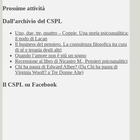
Prossime attività
Dall’archivio del CSPL
Uno, due, tre, quattro – Coppie. Una storia psicoanalitica:
il nodo di Lacan
Il business del pensiero. La consulenza filosofica tra cura
di sé e terapia degli altri
Quando l’amore non è più un sogno
Recensione al libro di Nicastro M., Pensieri psicoanalitici
Chi ha paura di Edward Albee? (Da Chi ha paura di
Virginia Woolf? a Tre Donne Alte)
Il CSPL su Facebook