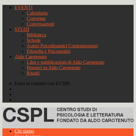
EVENTI
Calendario
Convegni
Conversazioni
STUDI
Biblioteca
Schede
Autori Psicodinamici Contemporanei
Filosofia e Psicoanalisi
Aldo Carotenuto
Libri e pubblicazioni di Aldo Carotenuto
Pensieri su Aldo Carotenuto
Ritagli
Entra in contatto con il CSPL
Chi siamo