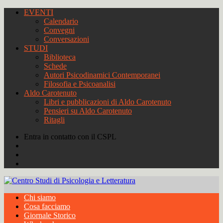
EVENTI
Calendario
Convegni
Conversazioni
STUDI
Biblioteca
Schede
Autori Psicodinamici Contemporanei
Filosofia e Psicoanalisi
Aldo Carotenuto
Libri e pubblicazioni di Aldo Carotenuto
Pensieri su Aldo Carotenuto
Ritagli
Entra in contatto con il CSPL
Chi siamo
Cosa facciamo
Giornale Storico