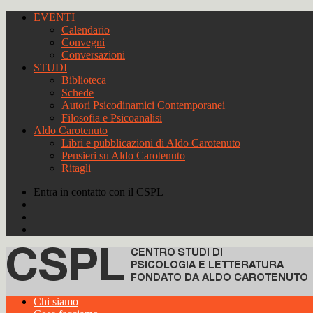
EVENTI
Calendario
Convegni
Conversazioni
STUDI
Biblioteca
Schede
Autori Psicodinamici Contemporanei
Filosofia e Psicoanalisi
Aldo Carotenuto
Libri e pubblicazioni di Aldo Carotenuto
Pensieri su Aldo Carotenuto
Ritagli
Entra in contatto con il CSPL
Chi siamo