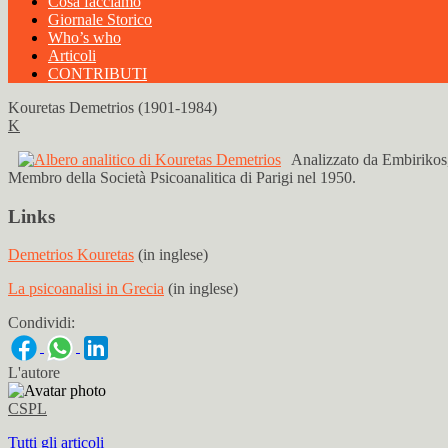
Cosa facciamo
Giornale Storico
Who’s who
Articoli
CONTRIBUTI
Kouretas Demetrios (1901-1984)
K
Analizzato da Embirikos,
Membro della Società Psicoanalitica di Parigi nel 1950.
Links
Demetrios Kouretas
(in inglese)
La psicoanalisi in Grecia
(in inglese)
Condividi:
L'autore
CSPL
Tutti gli articoli