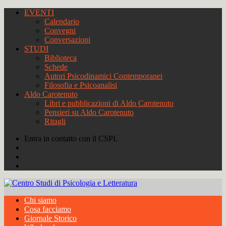
EVENTI
Calendario
Convegni
Conversazioni
STUDI
Biblioteca
Schede
Autori Psicodinamici Contemporanei
Filosofia e Psicoanalisi
Aldo Carotenuto
Libri e pubblicazioni di Aldo Carotenuto
Pensieri su Aldo Carotenuto
Ritagli
Entra in contatto con il CSPL
Chi siamo
Cosa facciamo
Giornale Storico