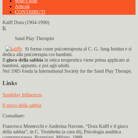
Who’s who
Articoli
CONTRIBUTI
Kalff Dora (1904-1990)
K
Sand Play Therapist
Si forma come psicoterapeuta al C. G. Jung Institut e si
dedica alla psicoterapia coi bambini.
Il
gioco della sabbia
in ottica terapeutica viene prima applicato ai
bambini, appunto, e poi agli adulti.
Nel 1985 fonda la International Society for the Sand Play Therapy.
Links
Sandplay Influences
Il gioco della sabbia
Consultare:
Francesco Montecchi e Andreina Navone, “Dora Kalff e il gioco
della sabbia”, in C. Trombetta (a cura di), Psicologia analitica
contemporanea, Bompiani, Milano, 1989