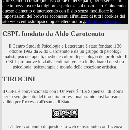
Utilizziamo i cookie (inclusi cookie di terze parti) per essere sicuri
che tu possa avere la migliore esperienza sul nostro sito. Chiudendo
questo elemento o interagendo con il sito senza modificare le
impostazioni del browser acconsenti all'utilizzo di tutti i cookies del
sito web centrostudipsicologiaeletteratura.org.
Chiudi
Leggi di più
CSPL fondato da Aldo Carotenuto
Il Centro Studi di Psicologia e Letteratura è stato fondato il 30
ottobre 1992 da Aldo Carotenuto e da un gruppo di psicologi
analisti, psicoterapeuti, medici e cultori di psicologia del profondo. Il
CSPL promuove iniziative culturali volte a individuare i nessi tra
psicologia, psicoterapia e mondo della creazione artistica.
TIROCINI
Il CSPL è convenzionato con l’Università "La Sapienza" di Roma
per lo svolgimento del tirocinio professionalizzante post lauream,
valido per l'accesso all'esame di Stato.
L’intero contenuto di questo sito web è distribuito con Licenza