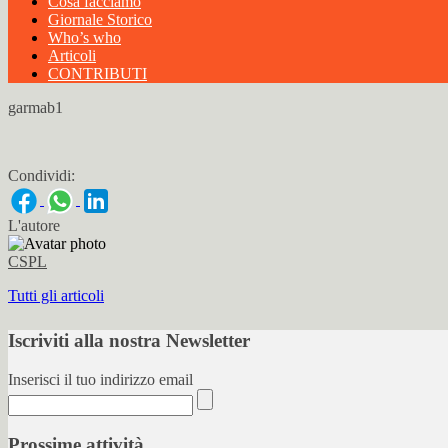
Cosa facciamo
Giornale Storico
Who’s who
Articoli
CONTRIBUTI
garmab1
Condividi:
L'autore
CSPL
Tutti gli articoli
Iscriviti alla nostra Newsletter
Inserisci il tuo indirizzo email
Prossime attività