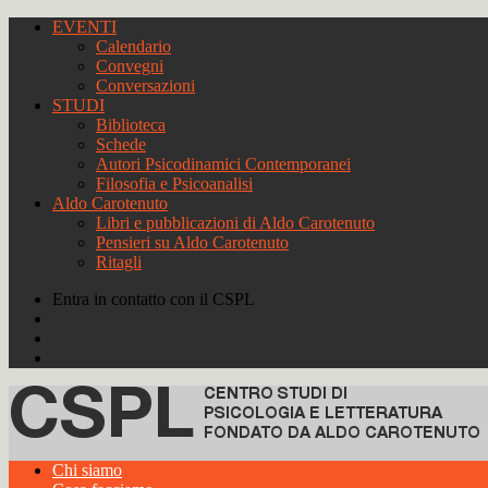
EVENTI
Calendario
Convegni
Conversazioni
STUDI
Biblioteca
Schede
Autori Psicodinamici Contemporanei
Filosofia e Psicoanalisi
Aldo Carotenuto
Libri e pubblicazioni di Aldo Carotenuto
Pensieri su Aldo Carotenuto
Ritagli
Entra in contatto con il CSPL
Chi siamo