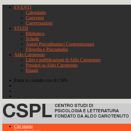
EVENTI
Calendario
Convegni
Conversazioni
STUDI
Biblioteca
Schede
Autori Psicodinamici Contemporanei
Filosofia e Psicoanalisi
Aldo Carotenuto
Libri e pubblicazioni di Aldo Carotenuto
Pensieri su Aldo Carotenuto
Ritagli
Entra in contatto con il CSPL
Chi siamo