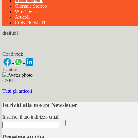
Cosa facciamo
Giornale Storico
Who’s who
Articoli
CONTRIBUTI
dreifub1
Condividi:
L'autore
CSPL
Tutti gli articoli
Iscriviti alla nostra Newsletter
Inserisci il tuo indirizzo email
Prossime attività