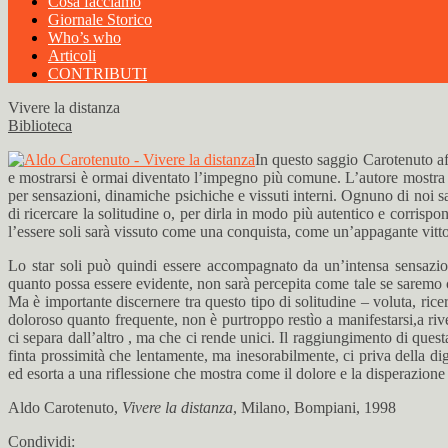
Cosa facciamo
Giornale Storico
Who’s who
Articoli
CONTRIBUTI
Vivere la distanza
Biblioteca
In questo saggio Carotenuto aff
e mostrarsi è ormai diventato l’impegno più comune. L’autore mostra c
per sensazioni, dinamiche psichiche e vissuti interni. Ognuno di noi 
di ricercare la solitudine o, per dirla in modo più autentico e corrispo
l’essere soli sarà vissuto come una conquista, come un’appagante vitto
Lo star soli può quindi essere accompagnato da un’intensa sensazione 
quanto possa essere evidente, non sarà percepita come tale se saremo c
Ma è importante discernere tra questo tipo di solitudine – voluta, ricer
doloroso quanto frequente, non è purtroppo restìo a manifestarsi,a riv
ci separa dall’altro , ma che ci rende unici. Il raggiungimento di quest
finta prossimità che lentamente, ma inesorabilmente, ci priva della di
ed esorta a una riflessione che mostra come il dolore e la disperazione
Aldo Carotenuto,
Vivere la distanza
, Milano, Bompiani, 1998
Condividi: