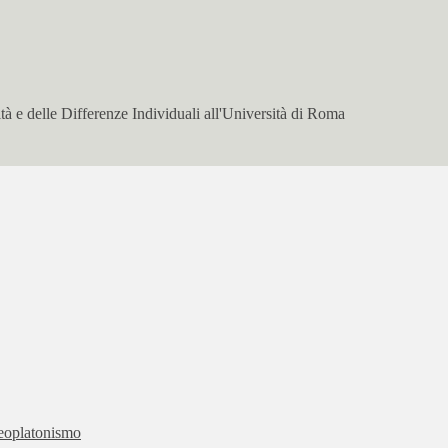
à e delle Differenze Individuali all'Università di Roma
 neoplatonismo