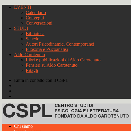
EVENTI
Calendario
Convegni
Conversazioni
STUDI
Biblioteca
Schede
Autori Psicodinamici Contemporanei
Filosofia e Psicoanalisi
Aldo Carotenuto
Libri e pubblicazioni di Aldo Carotenuto
Pensieri su Aldo Carotenuto
Ritagli
Entra in contatto con il CSPL
Chi siamo