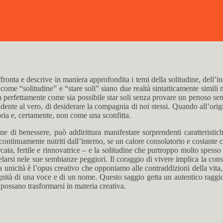
ronta e descrive in maniera approfondita i temi della solitudine, dell’i
ome “solitudine” e “stare soli” siano due realtà sintatticamente simili
sa perfettamente come sia possibile star soli senza provare un penoso se
ndente al vero, di desiderare la compagnia di noi stessi. Quando all’orig
ria e, certamente, non come una sconfitta.
di benessere, può addirittura manifestare sorprendenti caratteristiche
ontinuamente nutriti dall’interno, se un calore consolatorio e costante 
cata, fertile e rinnovatrice – e la solitudine che purtroppo molto spesso d
elarsi nele sue sembianze peggiori. Il coraggio di vivere implica la cons
a unicità è l’opus creativo che opponiamo alle contraddizioni della vita,
gnità di una voce e di un nome. Questo saggio getta un autentico raggio 
 possano trasformarsi in materia creativa.