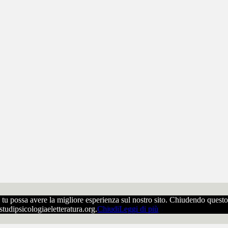
che tu possa avere la migliore esperienza sul nostro sito. Chiudendo ques
ostudipsicologiaeletteratura.org.
Chiudi
Leggi di più