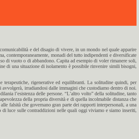
ncomunicabilità e del disagio di vivere, in un mondo nel quale apparire
 ma, contemporaneamente, monadi del tutto indipendenti e diversificate
nso di vuoto o di abbandono. Capita ad esempio di voler rimanere soli,
ine di una situazione di isolamento è possibile rinvenire simili bisogni,
 terapeutiche, rigenerative ed equilibranti. La solitudine quindi, per
ci avvolgerà, irradiandosi dalle immagini che custodiamo dentro di noi.
ilania l’esistenza delle persone. “L’altro volto” della solitudine, tanto
apevolezza della propria diversità e di quella incolmabile distanza che
 alle falsità che governano gran parte dei rapporti interpersonali, a una
di luce sulle contraddizioni nelle quali oggi viviamo e siamo inseriti,