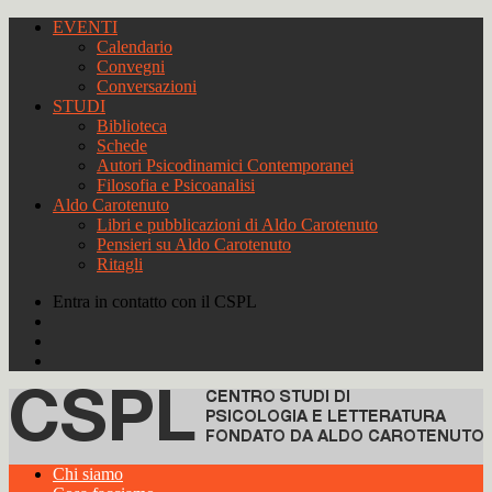
EVENTI
Calendario
Convegni
Conversazioni
STUDI
Biblioteca
Schede
Autori Psicodinamici Contemporanei
Filosofia e Psicoanalisi
Aldo Carotenuto
Libri e pubblicazioni di Aldo Carotenuto
Pensieri su Aldo Carotenuto
Ritagli
Entra in contatto con il CSPL
Chi siamo