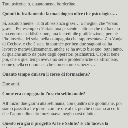
Tutti psicotici o, quantomeno, borderline.
Quindi in trattamento farmacologico oltre che psicologico…
Sì, assolutamente. Tutti abbastanza gravi… o meglio, che “erano
gravi”. Per esempio c’è stata una paziente – attrice che mi ha dato
una enorme soddisfazione, una incredibile gratificazione, perché
l’ho inserita, lei sola, nella compagnia che rappresentava Zio Vanja
di Cechov, e che è stata in tournèe per ben due stagioni ed ha
lavorato meravigliosamente, anche se ha avuto bisogno, ogni tanto,
di qualche aiuto da parte degli operatori psichiatrici. Capisci bene,
poi, che a quei tempi avevamo serie problematiche da affrontare,
come quella economica, che non era uno scherzo…
Quanto tempo durava il corso di formazione?
Due anni.
Come era congegnato l’orario settimanale?
All’inizio due giorni alla settimana, con quattro ore quotidiane, poi
siamo passati a tre giorni con tre ore al dì, perché ci siamo accorti
che l’apprendimento funzionava meglio così diluito.
Questo era già il progetto Arte e Salute? E chi faceva la