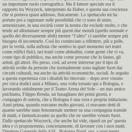
un importante ruolo coreografico. Ma il fattore speciale era il
rapporto tra Woyzeck, interpretato da Haber, e questa sua coscienza
che si portava quasi addosso, fisicamente. Lo spettacolo mi ha
portato poi a ragionare sulle possibilità che ci sono di unire,
armonizzare, in una società come la nostra che esclude molto, e che
tende ad allontanare sempre più questi due mondi (quello normale e
quello dei diversamente abili) mentre “l’altro” ci sarebbe sempre più
bisogno di incontrarlo. Così ho cominciato a riflettere, più a pelle,
per la verità, sulla asfissia che sentivo in quel momento nei teatri
come edifici fisici, nei teatri come abitudini, come gente che ci va,
come tipo di pubblico, ma anche come persone che lo fanno, gli
artisti, gli attori. Ho preso, così, ad avere interesse per il tipo di
attività svolte da persone che normalmente sono tagliate fuori dai
circuiti culturali, ma anche da attività economiche, sociali. In seguito
a questa esperienza con i disabili ho ritrovato – dopo aver vissuto
per circa dodici anni a Milano, una volta tornato qui a Bologna, e
lavorando stabilmente per il Teatro Arena del Sole – un mio amico
psichiatra, Filippo Renda, un basagliano dei primi giorni, e
compagno di osteria, che a Bologna è una vera e propria istituzione.
Anni prima, quando eravamo molto giovani, ci eravamo detti di
quanto sarebbe stato fenomenale mettere su una compagnia teatrale
di matti, e fantasticavamo su quello che ne sarebbe venuto fuori.
Dallo spettacolo Woyzeck, che anche lui vide, ripartì un po’ questa
idea e ci proponemmo, concretamente, di lavorare con i suoi matti.
Direttore Generale della ASL, Bologna Nord, era, a quei tempi,