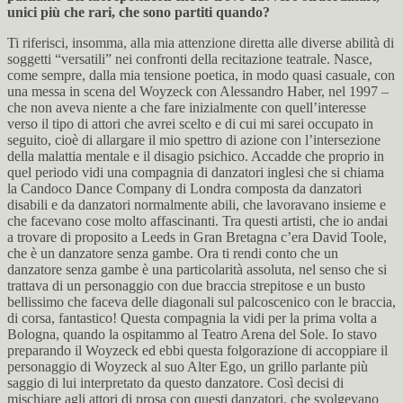
unici più che rari, che sono partiti quando?
Ti riferisci, insomma, alla mia attenzione diretta alle diverse abilità di
soggetti “versatili” nei confronti della recitazione teatrale. Nasce,
come sempre, dalla mia tensione poetica, in modo quasi casuale, con
una messa in scena del Woyzeck con Alessandro Haber, nel 1997 –
che non aveva niente a che fare inizialmente con quell’interesse
verso il tipo di attori che avrei scelto e di cui mi sarei occupato in
seguito, cioè di allargare il mio spettro di azione con l’intersezione
della malattia mentale e il disagio psichico. Accadde che proprio in
quel periodo vidi una compagnia di danzatori inglesi che si chiama
la Candoco Dance Company di Londra composta da danzatori
disabili e da danzatori normalmente abili, che lavoravano insieme e
che facevano cose molto affascinanti. Tra questi artisti, che io andai
a trovare di proposito a Leeds in Gran Bretagna c’era David Toole,
che è un danzatore senza gambe. Ora ti rendi conto che un
danzatore senza gambe è una particolarità assoluta, nel senso che si
trattava di un personaggio con due braccia strepitose e un busto
bellissimo che faceva delle diagonali sul palcoscenico con le braccia,
di corsa, fantastico! Questa compagnia la vidi per la prima volta a
Bologna, quando la ospitammo al Teatro Arena del Sole. Io stavo
preparando il Woyzeck ed ebbi questa folgorazione di accoppiare il
personaggio di Woyzeck al suo Alter Ego, un grillo parlante più
saggio di lui interpretato da questo danzatore. Così decisi di
mischiare agli attori di prosa con questi danzatori, che svolgevano