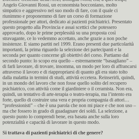
Angelo Giovanni Rossi, un economista bocconiano, molto
simpatico e aggressivo nel suo modo di fare, con il quale ci
riunimmo e proponemmo di fare un corso di formazione
professionale per attori, dedicato ai pazienti psichiatrici. Presentato
questo progetto alla Provincia e assai scettici che potessero
approvarlo, dopo le prime perplessità su una proposta così
stravagante, ce lo vedemmo accettato, anche grazie a non poche
insistenze. E siamo partiti nel 1999. Erano presenti due particolarità
importanti, la prima riguardo la selezione dei partecipanti e la
seconda per quanto concerne gli obiettivi del corso. Partiamo dal
secondo punto: lo scopo era quello – estremamente “basagliano” –
di farli lavorare, di trovare, insomma, un modo per loro di affrancarsi
attraverso il lavoro e di riappropriarsi di quanto gli era stato tolto
dalla malattia in termini di studi, attività eccetera. Reinserirli, quindi,
in un mondo del lavoro che non fosse quello solito del recupero
psichiatrico, con attività come il giardiniere o il ceramista. Non era,
quindi, un tentativo di arte-terapia o teatro-terapia, ma l’intento era
forte, quello di costruire una vera e propria compagnia di attori…
“professionisti” – che è una parola che non mi piace e che non uso –
ma che fossero in grado di guadagnare dei soldi. La selezione, a
questo punto lo comprendi bene, era basata anche sulla loro
potenzialità e capacità di lavorare in questo modo.
Si trattava di pazienti psichiatrici di che genere?