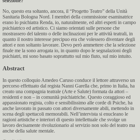
selezione?
No, questo era soltanto, ancora, il “Progetto Teatro” della Unità
Sanitaria Bologna Nord. I membri della commissione esaminatrice
erano lo psichiatra Renda, io, naturalmente, ed altri esperti in campo
psichiatrico ed artistico. Ci siamo orientati sulle persone che
mostrassero del talento o delle inclinazioni per le attività teatrali, in
quanto il nostro interesse precipuo era che volessero diventare degli
attori e non soltanto lavorare. Devo però ammettere che la selezione
finale me la sono arrogata io, in quanto dopo le segnalazioni degli
psichiatri, mi sono basato soprattutto sul mio fiuto, sul mio intuito.
Abstract
In questo colloquio Amedeo Caruso conduce il lettore attraverso un
percorso effettuato dal regista Nanni Garella che, primo in Italia, ha
creato una compagnia teatrale (Arte e Salute) formata da attori –
residenti e non – in comunità psichiatriche. Questo coraggioso ed
appassionato regista, colto e sensibilissimo alle corde di Psiche, ha
anche lavorato in passato con attori diversamente abili, mettendo in
scena degli spettacoli memorabili. Nell’intervista si enucleano le
ragioni artistiche e interiori di questo intellettuale che svolge un
lavoro decisamente rivoluzionario al servizio non solo del teatro ma
anche della salute mentale.