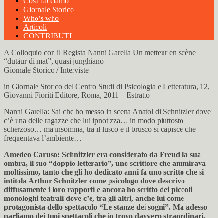
Cosa facciamo
Giornale Storico
Who’s who
Articoli
CONTRIBUTI
A Colloquio con il Regista Nanni Garella Un metteur en scène
“dutåur di mat”, quasi junghiano
Giornale Storico
/
Interviste
in Giornale Storico del Centro Studi di Psicologia e Letteratura, 12,
Giovanni Fioriti Editore, Roma, 2011 – Estratto
Nanni Garella: Sai che ho messo in scena Anatol di Schnitzler dove
c’è una delle ragazze che lui ipnotizza… in modo piuttosto
scherzoso… ma insomma, tra il lusco e il brusco si capisce che
frequentava l’ambiente…
Amedeo Caruso: Schnitzler era considerato da Freud la sua
ombra, il suo “doppio letterario”, uno scrittore che ammirava
moltissimo, tanto che gli ho dedicato anni fa uno scritto che si
intitola Arthur Schnitzler come psicologo dove descrivo
diffusamente i loro rapporti e ancora ho scritto dei piccoli
monologhi teatrali dove c’è, tra gli altri, anche lui come
protagonista dello spettacolo “Le stanze dei sogni”. Ma adesso
parliamo dei tuoi spettacoli che io trovo davvero straordinari,