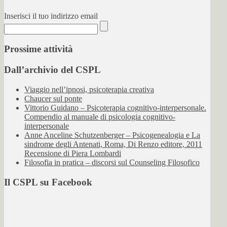
Inserisci il tuo indirizzo email
Prossime attività
Dall’archivio del CSPL
Viaggio nell’ipnosi, psicoterapia creativa
Chaucer sul ponte
Vittorio Guidano – Psicoterapia cognitivo-interpersonale.
Compendio al manuale di psicologia cognitivo-
interpersonale
Anne Anceline Schutzenberger – Psicogenealogia e La
sindrome degli Antenati, Roma, Di Renzo editore, 2011
Recensione di Piera Lombardi
Filosofia in pratica – discorsi sul Counseling Filosofico
Il CSPL su Facebook