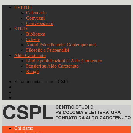
EVENTI
Calendario
Convegni
Conversazioni
STUDI
Biblioteca
Schede
Autori Psicodinamici Contemporanei
Filosofia e Psicoanalisi
Aldo Carotenuto
Libri e pubblicazioni di Aldo Carotenuto
Pensieri su Aldo Carotenuto
Ritagli
Entra in contatto con il CSPL
Chi siamo