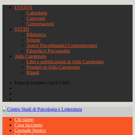
EVENTI
Calendario
Convegni
Conversazioni
STUDI
Biblioteca
Schede
Autori Psicodinamici Contemporanei
Filosofia e Psicoanalisi
Aldo Carotenuto
Libri e pubblicazioni di Aldo Carotenuto
Pensieri su Aldo Carotenuto
Ritagli
Entra in contatto con il CSPL
Chi siamo
Cosa facciamo
Giornale Storico