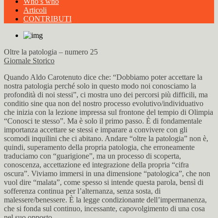
Who’s who
Articoli
CONTRIBUTI
Oltre la patologia – numero 25
Giornale Storico
Quando Aldo Carotenuto dice che: “Dobbiamo poter accettare la
nostra patologia perché solo in questo modo noi conosciamo la
profondità di noi stessi”, ci mostra uno dei percorsi più difficili, ma
conditio sine qua non del nostro processo evolutivo/individuativo
che inizia con la lezione impressa sul frontone del tempio di Olimpia
“Conosci te stesso”. Ma è solo il primo passo. È di fondamentale
importanza accettare se stessi e imparare a convivere con gli
scomodi inquilini che ci abitano. Andare “oltre la patologia” non è,
quindi, superamento della propria patologia, che erroneamente
traduciamo con “guarigione”, ma un processo di scoperta,
conoscenza, accettazione ed integrazione della propria “cifra
oscura”. Viviamo immersi in una dimensione “patologica”, che non
vuol dire “malata”, come spesso si intende questa parola, bensì di
sofferenza continua per l’alternanza, senza sosta, di
malessere/benessere. È la legge condizionante dell’impermanenza,
che si fonda sul continuo, incessante, capovolgimento di una cosa
nel suo opposto.