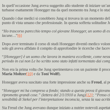
In quell’occasione Jung aveva suggerito allo studente di iniziare un’ana
turbasse esattamente Honegger ma da quel momento tra Jung e lo studen
Quando i due medici si conobbero Jung si trovava in un momento della 
punto di vista umano che professionale. In questa sofferta solitudine J
“
Ho trascorso parecchio tempo col giovane Honegger, un uomo di estrem
lacune…
”
[6]
Dopo aver terminato il corso di studi Honegger diventò medico volont
solo gli aveva affidato il compito di approfondire le ricerche che faceva
“
[Honegger] è un uomo che lavora in maniera eccellente, come nessuno
periodo in cui non Le ho scritto sono stato infatti tormentato dai com
Non era la prima volta che Jung sperimentava con un paziente il proc
Maria Moltzer
[10]
e da
Toni Wolff
).
Honegger aveva suscitato una forte impressione anche su
Freud
, al 
“
Honegger mi ha compreso a fondo; stando a questa prova il giovane ha
riprometto grandi cose.” (lettera del 2/1/1910 a Jung)
[12]
; “Penso c
sensibilità di Stekel per l’interpretazione inconscia, senza la sua acrit
Sia Freud che Jung avevano dunque iniziato a nutrire notevoli aspettati