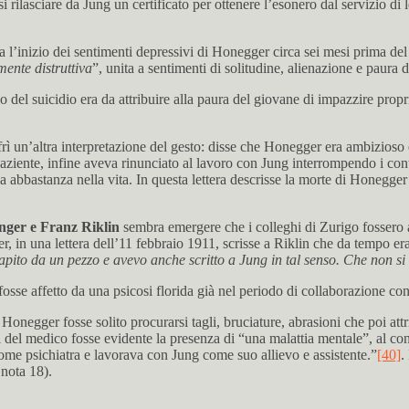
si rilasciare da Jung un certificato per ottenere l’esonero dal servizio 
ca l’inizio dei sentimenti depressivi di Honegger circa sei mesi prima 
ente distruttiva
”, unita a sentimenti di solitudine, alienazione e paura d
vo del suicidio era da attribuire alla paura del giovane di impazzire prop
ffrì un’altra interpretazione del gesto: disse che Honegger era ambizioso
ziente, infine aveva rinunciato al lavoro con Jung interrompendo i conta
eva abbastanza nella vita. In questa lettera descrisse la morte di Honeg
ger e Franz Riklin
sembra emergere che i colleghi di Zurigo fossero a
er, in una lettera dell’11 febbraio 1911, scrisse a Riklin che da tempo 
apito da un pezzo e avevo anche scritto a Jung in tal senso. Che non s
sse affetto da una psicosi florida già nel periodo di collaborazione con
 Honegger fosse solito procurarsi tagli, bruciature, abrasioni che poi at
ti del medico fosse evidente la presenza di “una malattia mentale”, al c
e psichiatra e lavorava con Jung come suo allievo e assistente.”
[40]
.
nota 18).