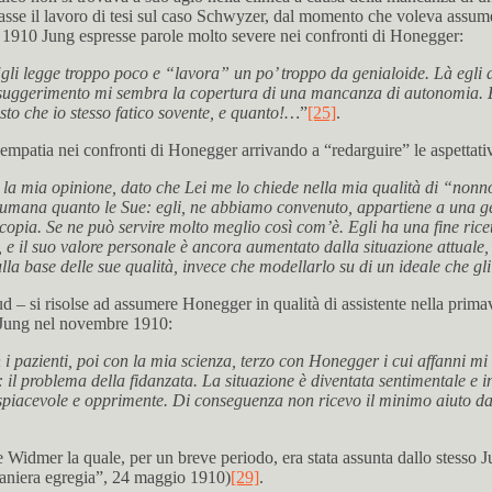
timasse il lavoro di tesi sul caso Schwyzer, dal momento che voleva assum
gno 1910 Jung espresse parole molto severe nei confronti di Honegger:
 Egli legge troppo poco e “lavora” un po’ troppo da genialoide. Là egli 
 suggerimento mi sembra la copertura di una mancanza di autonomia. E’
sto che io stesso fatico sovente, e quanto!…
”
[25]
.
d empatia nei confronti di Honegger arrivando a “redarguire” le aspettativ
o la mia opinione, dato che Lei me lo chiede nella mia qualità di “nonno
bido umana quanto le Sue: egli, ne abbiamo convenuto, appartiene a una
a copia. Se ne può servire molto meglio così com’è. Egli ha una fine ri
e il suo valore personale è ancora aumentato dalla situazione attuale, 
lla base delle sue qualità, invece che modellarlo su di un ideale che gl
eud – si risolse ad assumere Honegger in qualità di assistente nella prim
e Jung nel novembre 1910:
pazienti, poi con la mia scienza, terzo con Honegger i cui affanni mi 
il problema della fidanzata. La situazione è diventata sentimentale e in
è spiacevole e opprimente. Di conseguenza non ricevo il minimo aiuto 
er la quale, per un breve periodo, era stata assunta dallo stesso Jung
 maniera egregia”, 24 maggio 1910)
[29]
.