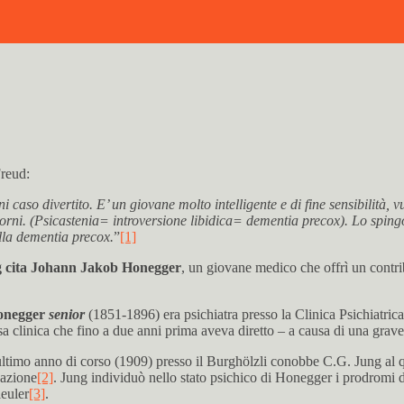
Freud:
caso divertito. E’ un giovane molto intelligente e di fine sensibilità, v
orni. (Psicastenia= introversione libidica= dementia precox). Lo spingo 
ella dementia precox.
”
[1]
 cita Johann Jakob Honegger
, un giovane medico che offrì un contrib
Honegger
senior
(1851-1896) era psichiatra presso la Clinica Psichiatric
a clinica che fino a due anni prima aveva diretto – a causa di una grave
ltimo anno di corso (1909) presso il Burghölzli conobbe C.G. Jung al qual
zazione
[2]
. Jung individuò nello stato psichico di Honegger i prodromi
leuler
[3]
.