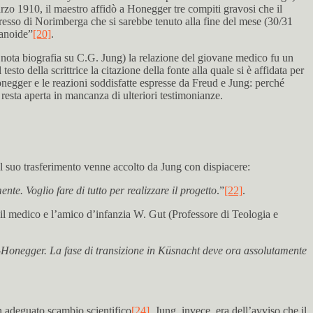
rzo 1910, il maestro affidò a Honegger tre compiti gravosi che il
gresso di Norimberga che si sarebbe tenuto alla fine del mese (30/31
ranoide”
[20]
.
a nota biografia su C.G. Jung) la relazione del giovane medico fu un
sto della scrittrice la citazione della fonte alla quale si è affidata per
onegger e le reazioni soddisfatte espresse da Freud e Jung: perché
esta aperta in mancanza di ulteriori testimonianze.
Il suo trasferimento venne accolto da Jung con dispiacere:
e. Voglio fare di tutto per realizzare il progetto
.”
[22]
.
ra il medico e l’amico d’infanzia W. Gut (Professore di Teologia e
g-Honegger. La fase di transizione in Küsnacht deve ora assolutamente
n adeguato scambio scientifico
[24]
. Jung, invece, era dell’avviso che il