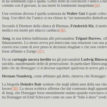
in lui sentimenti cupi e apatia. Gehry tentò di convincere l’amico a far
contatto con il giovane, la sua morte fu totalmente inaspettata
[34]
.
Una versione diversa è quella sostenuta da
Walter Gut
il quale collo
Jung. Gut riferì che l’amico si era chiuso in “
un’autoanalisi diabolicam
Secondo il Direttore della clinica di Rheinau,
Friederich Ris
, il moti
medico era morto per attacco cardiaco
[36]
.
Jung
, in una lettera indirizzata allo psicoanalista
Trigant Burrow
, o
fidanzamento. Lo stesso aveva poi intrecciato una relazione con una pa
essersi reso conto di aver preso le decisioni sbagliate e che non cred
fosse affiatato a Zurigo
[37]
.
Da un
carteggio ancora inedito
tra gli psicoanalisti
Ludwig Binswan
suicidio, manifestando deliri di persecuzione. In particolare Binswang
fatto che da Honegger ci si dovesse aspettare qualcosa lo avevo già c
Herman Numberg
, come abbiamo già detto, riteneva che Honegger fo
La biografa
Deindre Bair
sostiene che negli ultimi anni della sua vita
lavoro
[39]
. La stessa scrittrice afferma che dal contenuto degli appun
di Jung, che Honegger fosse mentalmente malato quando esercitava com
tra Honegger ed Emil Schwyzer come un caso di “folie à deux” (vedi 