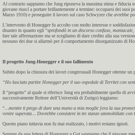
Al contrario sappiamo che Jung riponeva la massima stima e fiducia nel
giovane riuscì a portare brillantemente a termine: occuparsi dei suoi 
Marzo 1910) e proseguire il lavoro sul caso Schwyzer che avrebbe poi
L’intervento di Honegger fu accolto con molto interesse e soddisfazion
disastro in quanto egli “
sprofondò in un discorso confuso, maniacale,
fare tale affermazione ma se scegliamo di dare credito alla sua version
nessuno dei due si allarmò per il comportamento disorganizzato di Hon
Il progetto Jung-Honegger e il suo fallimento
Subito dopo la chiusura dei lavori congressuali Honegger ottenne un po
“Ho lasciato partire Honegger per il suo ospedale di Territet con sen
Il “progetto” al quale si riferisce Jung era probabilmente quello di avv
successivamente Rettore dell’Università di Zurigo) leggiamo:
“
…mentre ti prego di dare una mano a mia moglie [era la sua promessa
venire superata… Dovrebbe consistere in tre stanze ammobiliate con
Questo piano tuttavia non fu mai realizzato, i motivi restano ignoti.
Sempre da una lettera di Honegger a Gut sappiamo che il giovane medi