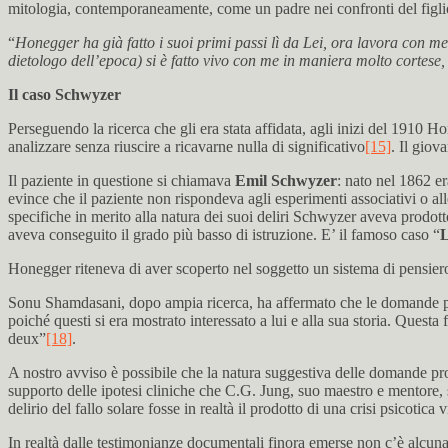
mitologia, contemporaneamente, come un padre nei confronti del figlio
“
Honegger ha già fatto i suoi primi passi lì da Lei, ora lavora con me
dietologo dell’epoca) si è fatto vivo con me in maniera molto cortese,
Il caso Schwyzer
Perseguendo la ricerca che gli era stata affidata, agli inizi del 1910 H
analizzare senza riuscire a ricavarne nulla di significativo
[15]
. Il giov
Il paziente in questione si chiamava
Emil Schwyzer
: nato nel 1862 er
evince che il paziente non rispondeva agli esperimenti associativi o a
specifiche in merito alla natura dei suoi deliri Schwyzer aveva prodot
aveva conseguito il grado più basso di istruzione. E’ il famoso caso “
L
Honegger riteneva di aver scoperto nel soggetto un sistema di pensiero
Sonu Shamdasani, dopo ampia ricerca, ha affermato che le domande pos
poiché questi si era mostrato interessato a lui e alla sua storia. Quest
deux”
[18]
.
A nostro avviso è possibile che la natura suggestiva delle domande prop
supporto delle ipotesi cliniche che C.G. Jung, suo maestro e mentore, 
delirio del fallo solare fosse in realtà il prodotto di una crisi psicotic
In realtà dalle testimonianze documentali finora emerse non c’è alcuna 