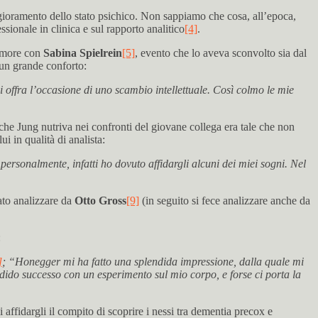
gioramento dello stato psichico. Non sappiamo che cosa, all’epoca,
ionale in clinica e sul rapporto analitico
[4]
.
’amore con
Sabina Spielrein
[5]
, evento che lo aveva sconvolto sia dal
 un grande conforto:
 offra l’occasione di uno scambio intellettuale. Così colmo le mie
 che Jung nutriva nei confronti del giovane collega era tale che non
i in qualità di analista:
rsonalmente, infatti ho dovuto affidargli alcuni dei miei sogni. Nel
iato analizzare da
Otto Gross
[9]
(in seguito si fece analizzare anche da
:
]
; “Honegger mi ha fatto una splendida impressione, dalla quale mi
do successo con un esperimento sul mio corpo, e forse ci porta la
affidargli il compito di scoprire i nessi tra dementia precox e