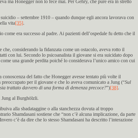
di leva ma Honegger non lo fece mai. Per Gehry, che pure era in stretto
del suicidio – settembre 1910 – quando dunque egli ancora lavorava con
ella vita
[35]
.
rio come era successo al padre. Ai pazienti dell’ospedale fu detto che il
 e che, considerando la fidanzata come un ostacolo, aveva rotto il
tti con lui. Secondo lo psicoanalista il giovane si era suicidato dopo
ger come una grande perdita poiché lo considerava l’unico amico con cui
 conoscenza del fatto che Honegger avesse tentato più volte il
era preoccupato per il giovane e che lo aveva comunicato a Jung (“
Sul
i sia trattato davvero di una forma di demenza precoce?
”)
[38]
.
 Jung al Burghölzli.
tribuiva alla sbadataggine o alla stanchezza dovuta al troppo
ontrario Shamdasani sostiene che “non c’è alcuna implicazione, da parte
 Invero c’è da dire che lo stesso Shamdasani ha descritto l’interazione