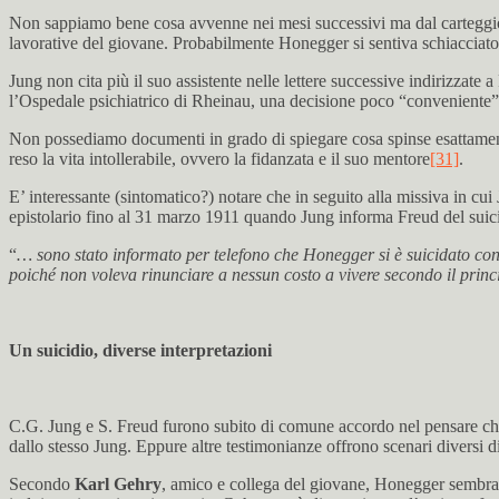
Non sappiamo bene cosa avvenne nei mesi successivi ma dal carteggio
lavorative del giovane. Probabilmente Honegger si sentiva schiacciato
Jung non cita più il suo assistente nelle lettere successive indirizzate
l’Ospedale psichiatrico di Rheinau, una decisione poco “conveniente” pe
Non possediamo documenti in grado di spiegare cosa spinse esattamente
reso la vita intollerabile, ovvero la fidanzata e il suo mentore
[31]
.
E’ interessante (sintomatico?) notare che in seguito alla missiva in c
epistolario fino al 31 marzo 1911 quando Jung informa Freud del sui
“
… sono stato informato per telefono che Honegger si è suicidato con 
poiché non voleva rinunciare a nessun costo a vivere secondo il princi
Un suicidio, diverse interpretazioni
C.G. Jung e S. Freud furono subito di comune accordo nel pensare che i
dallo stesso Jung. Eppure altre testimonianze offrono scenari diversi di
Secondo
Karl Gehry
, amico e collega del giovane, Honegger sembrav