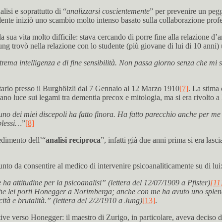
lisi e soprattutto di “
analizzarsi coscientemente
” per prevenire un peg
te iniziò uno scambio molto intenso basato sulla collaborazione profess
sua vita molto difficile: stava cercando di porre fine alla relazione d
ung trovò nella relazione con lo studente (più giovane di lui di 10 anni)
a intelligenza e di fine sensibilità. Non passa giorno senza che mi si
ario presso il Burghölzli dal 7 Gennaio al 12 Marzo 1910
[7]
. La stima
no luce sui legami tra dementia precox e mitologia, ma si era rivolto a lu
 dei miei discepoli ha fatto finora. Ha fatto parecchio anche per me pe
plessi…
”
[8]
edimento dell’“
analisi reciproca
”, infatti già due anni prima si era lasc
punto da consentire al medico di intervenire psicoanaliticamente su di lui
 attitudine per la psicoanalisi” (lettera del 12/07/1909 a Pfister)
[11
he lei porti Honegger a Norimberga; anche con me ha avuto uno splendi
icità e brutalità.” (lettera del 2/2/1910 a Jung)
[13]
.
ve verso Honegger: il maestro di Zurigo, in particolare, aveva deciso di 