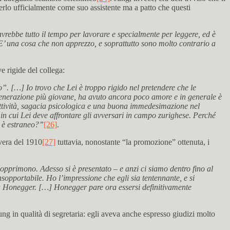
erlo ufficialmente come suo assistente ma a patto che questi
avrebbe tutto il tempo per lavorare e specialmente per leggere, ed è
 una cosa che non apprezzo, e soprattutto sono molto contrario a
e rigide del collega:
”. […] Io trovo che Lei è troppo rigido nel pretendere che le
 generazione più giovane, ha avuto ancora poco amore e in generale è
cettività, sagacia psicologica e una buona immedesimazione nel
in cui Lei deve affrontare gli avversari in campo zurighese. Perché
i è estraneo?”
[26]
.
avera del 1910
[27]
tuttavia, nonostante “la promozione” ottenuta, i
opprimono. Adesso si è presentato – e anzi ci siamo dentro fino al
sopportabile. Ho l’impressione che egli sia tentennante, e si
da Honegger. […] Honegger pare ora essersi definitivamente
 in qualità di segretaria: egli aveva anche espresso giudizi molto