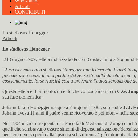
Who’s who
Articoli
CONTRIBUTI
Lo studiosus Honegger
Articoli
Lo
studiosus
Honegger
21 Giugno 1909, lettera indirizzata da Carl Gustav Jung a Sigmund 
“
Avrà ricevuto dallo
studiosus
Honegger una lettera che L’avrà in ogni 
precedenza a causa di una perdita del senso di realtà durata alcuni gi
coscientemente, forse riuscirà così a prevenire l’autodisgregazione d
Questa lettera è il primo documento che conosciamo in cui
C.G. Jung
sua fase pioneristica.
Johann Jakob Honegger nacque a Zurigo nel 1885, suo padre
J. J. 
Johann aveva 11 anni il padre venne ricoverato e poi morì – nella stess
Nel 1904 iniziò a frequentare la Facoltà di Medicina di Zurigo e nell’u
quelli che sembravano essere sintomi di depersonalizzazione/derealiz
pensiero diversa però dalla “psicosi schizofrenica” già introdotta da B