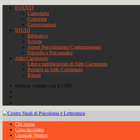
EVENTI
Calendario
Convegni
Conversazioni
STUDI
Biblioteca
Schede
Autori Psicodinamici Contemporanei
Filosofia e Psicoanalisi
Aldo Carotenuto
Libri e pubblicazioni di Aldo Carotenuto
Pensieri su Aldo Carotenuto
Ritagli
Entra in contatto con il CSPL
Chi siamo
Cosa facciamo
Giornale Storico