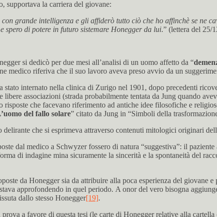
, supportava la carriera del giovane:
 con grande intelligenza e gli affiderò tutto ciò che ho affinchè se ne 
 e spero di potere in futuro sistemare Honegger da lui
.” (lettera del 25
onegger si dedicò per due mesi all’analisi di un uomo affetto da “
demenz
ane medico riferiva che il suo lavoro aveva preso avvio da un suggerime
a stato internato nella clinica di Zurigo nel 1901, dopo precedenti ricove
lle libere associazioni (strada probabilmente tentata da Jung quando ave
to risposte che facevano riferimento ad antiche idee filosofiche e relig
’uomo del fallo solare
” citato da Jung in “Simboli della trasformazio
 delirante che si esprimeva attraverso contenuti mitologici originari de
te dal medico a Schwyzer fossero di natura “suggestiva”: il paziente 
a forma di indagine mina sicuramente la sincerità e la spontaneità del rac
oste da Honegger sia da attribuire alla poca esperienza del giovane e pri
stava approfondendo in quel periodo. A onor del vero bisogna aggiungere
a vissuta dallo stesso Honegger
[19]
.
prova a favore di questa tesi (le carte di Honegger relative alla cartella