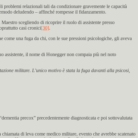
problemi relazionali tali da condizionare gravemente le capacità
ltremodo deludendo – affinché rompesse il fidanzamento.
 Maestro scegliendo di ricoprire il ruolo di assistente presso
prattutto casi cronici
[30]
.
e come una fuga da chi, con le sue pressioni psicologiche, gli aveva
 suo assistente, il nome di Honegger non compaia più nel noto
zione militare. L’unico motivo è stata la fuga davanti alla psicosi,
i “dementia precox” precedentemente diagnosticata e poi sottovalutata
la chiamata di leva come medico militare, evento che avrebbe scatenato