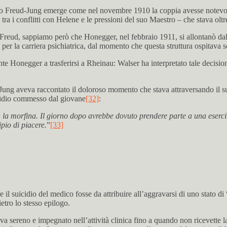
 Freud-Jung emerge come nel novembre 1910 la coppia avesse notevoli 
 tra i conflitti con Helene e le pressioni del suo Maestro – che stava o
 a Freud, sappiamo però che Honegger, nel febbraio 1911, si allontanò dal
r la carriera psichiatrica, dal momento che questa struttura ospitava so
 Honegger a trasferirsi a Rheinau: Walser ha interpretato tale decision
ui Jung aveva raccontato il doloroso momento che stava attraversando il
cidio commesso dal giovane
[32]
:
la morfina. Il giorno dopo avrebbe dovuto prendere parte a una esercita
pio di piacere.
”
[33]
l suicidio del medico fosse da attribuire all’aggravarsi di uno stato d
etro lo stesso epilogo.
a sereno e impegnato nell’attività clinica fino a quando non ricevette 