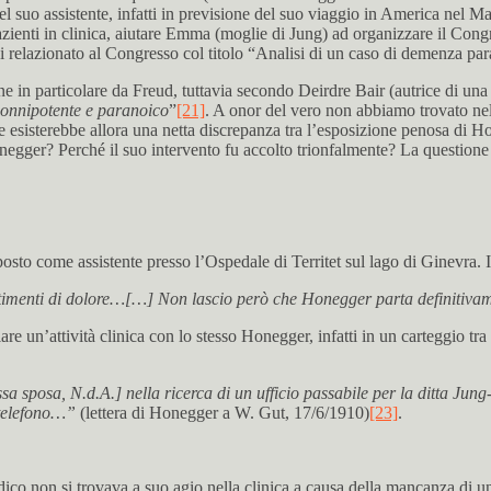
 suo assistente, infatti in previsione del suo viaggio in America nel Ma
pazienti in clinica, aiutare Emma (moglie di Jung) ad organizzare il Con
 relazionato al Congresso col titolo “Analisi di un caso di demenza pa
e in particolare da Freud, tuttavia secondo Deirdre Bair (autrice di un
 onnipotente e paranoico
”
[21]
. A onor del vero non abbiamo trovato nel te
e esisterebbe allora una netta discrepanza tra l’esposizione penosa di H
egger? Perché il suo intervento fu accolto trionfalmente? La questione r
sto come assistente presso l’Ospedale di Territet sul lago di Ginevra. 
timenti di dolore…[…] Non lascio però che Honegger parta definitivament
iare un’attività clinica con lo stesso Honegger, infatti in un carteggio t
 sposa, N.d.A.] nella ricerca di un ufficio passabile per la ditta Jun
 telefono…”
(lettera di Honegger a W. Gut, 17/6/1910)
[23]
.
co non si trovava a suo agio nella clinica a causa della mancanza di u