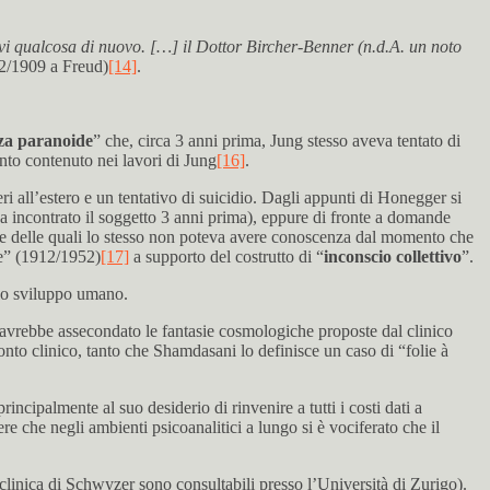
cavi qualcosa di nuovo. […] il Dottor Bircher-Benner (n.d.A. un noto
/12/1909 a Freud)
[14]
.
a paranoide
” che, circa 3 anni prima, Jung stesso aveva tentato di
nto contenuto nei lavori di Jung
[16]
.
ri all’estero e un tentativo di suicidio. Dagli appunti di Honegger si
va incontrato il soggetto 3 anni prima), eppure di fronte a domande
iose delle quali lo stesso non poteva avere conoscenza dal momento che
ne” (1912/1952)
[17]
a supporto del costrutto di “
inconscio collettivo
”.
llo sviluppo umano.
avrebbe assecondato le fantasie cosmologiche proposte dal clinico
conto clinico, tanto che Shamdasani lo definisce un caso di “folie à
ncipalmente al suo desiderio di rinvenire a tutti i costi dati a
 che negli ambienti psicoanalitici a lungo si è vociferato che il
 clinica di Schwyzer sono consultabili presso l’Università di Zurigo).