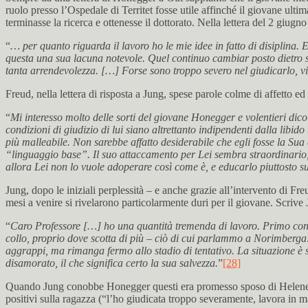
ruolo presso l’Ospedale di Territet fosse utile affinché il giovane ul
terminasse la ricerca e ottenesse il dottorato. Nella lettera del 2 giu
“
… per quanto riguarda il lavoro ho le mie idee in fatto di disiplina.
questa una sua lacuna notevole. Quel continuo cambiar posto dietro
tanta arrendevolezza. […] Forse sono troppo severo nel giudicarlo, vi
Freud, nella lettera di risposta a Jung, spese parole colme di affetto e
“
Mi interesso molto delle sorti del giovane Honegger e volentieri dic
condizioni di giudizio di lui siano altrettanto indipendenti dalla li
più malleabile. Non sarebbe affatto desiderabile che egli fosse la Su
“linguaggio base”. Il suo attaccamento per Lei sembra straordinario, 
allora Lei non lo vuole adoperare così come è, e educarlo piuttosto su
Jung, dopo le iniziali perplessità – e anche grazie all’intervento di Fr
mesi a venire si rivelarono particolarmente duri per il giovane. Scriv
“
Caro Professore […] ho una quantità tremenda di lavoro. Primo con i 
collo, proprio dove scotta di più – ciò di cui parlammo a Norimberga: 
aggrappi, ma rimanga fermo allo stadio di tentativo. La situazione 
disamorato, il che significa certo la sua salvezza.
”
[28]
Quando Jung conobbe Honegger questi era promesso sposo di Helene Widm
positivi sulla ragazza (“l’ho giudicata troppo severamente, lavora in