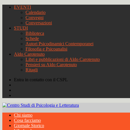
EVENTI
Calendario
Convegni
Conversazioni
STUDI
Biblioteca
Schede
Autori Psicodinamici Contemporanei
Filosofia e Psicoanalisi
Aldo Carotenuto
Libri e pubblicazioni di Aldo Carotenuto
Pensieri su Aldo Carotenuto
Ritagli
Entra in contatto con il CSPL
Chi siamo
Cosa facciamo
Giornale Storico