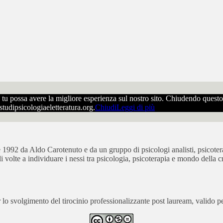
che tu possa avere la migliore esperienza sul nostro sito. Chiudendo ques
ostudipsicologiaeletteratura.org.
Chiudi
Leggi di più
bre 1992 da Aldo Carotenuto e da un gruppo di psicologi analisti, psicot
ali volte a individuare i nessi tra psicologia, psicoterapia e mondo della cr
 svolgimento del tirocinio professionalizzante post lauream, valido per