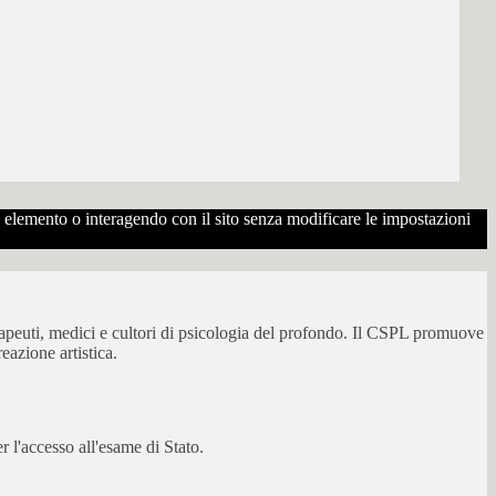
to elemento o interagendo con il sito senza modificare le impostazioni
erapeuti, medici e cultori di psicologia del profondo. Il CSPL promuove
eazione artistica.
 l'accesso all'esame di Stato.