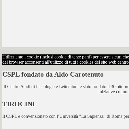
Utilizziamo i cookie (inclusi cookie di terze parti) per essere sicuri 
del browser acconsenti all'utilizzo di tutti i cookies del sito web centr
CSPL fondato da Aldo Carotenuto
Il Centro Studi di Psicologia e Letteratura è stato fondato il 30 otto
iniziative cultur
TIROCINI
Il CSPL è convenzionato con l’Università "La Sapienza" di Roma per lo