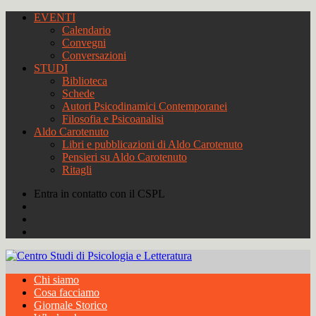
EVENTI
Calendario
Convegni
Conversazioni
STUDI
Biblioteca
Schede
Autori Psicodinamici Contemporanei
Filosofia e Psicoanalisi
Aldo Carotenuto
Libri e pubblicazioni di Aldo Carotenuto
Pensieri su Aldo Carotenuto
Ritagli
Entra in contatto con il CSPL
Chi siamo
Cosa facciamo
Giornale Storico