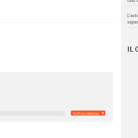
Uno s
L’ast
sape
IL
TUTTI GLI ARTICOLI