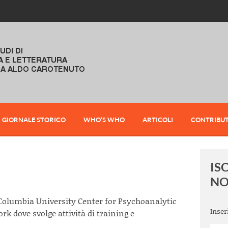
GIORNALE STORICO
WHO’S WHO
ARTICOLI
CONTRIBUT
IS
NO
Columbia University Center for Psychoanalytic
Inser
k dove svolge attività di training e