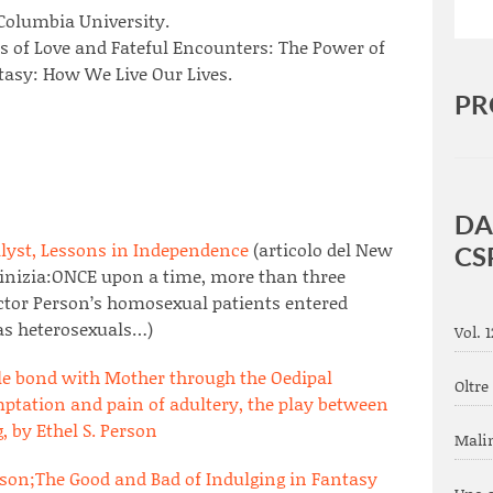
 Columbia University.
ms of Love and Fateful Encounters: The Power of
tasy: How We Live Our Lives.
PR
DA
lyst, Lessons in Independence
(articolo del New
CS
e inizia:ONCE upon a time, more than three
ctor Person’s homosexual patients entered
as heterosexuals…)
Vol. 
le bond with Mother through the Oedipal
Oltre
mptation and pain of adultery, the play between
g, by Ethel S. Person
Mali
erson;The Good and Bad of Indulging in Fantasy