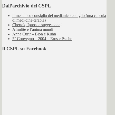
Dall’archivio del CSPL
Il mediatico consiglio del medianico coniglio (una capsula
di medi-cine-terapia)
Chertok, Ipnosi e suggestione
Afrodite e l’anima mundi
Anna Curir – Bion e Kuhn
5° Convegno – 2004 – Eros e Psiche
Il CSPL su Facebook