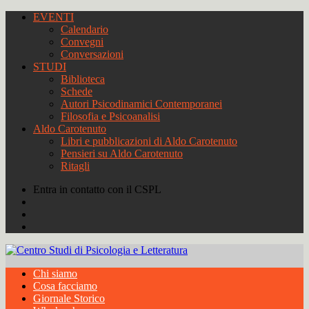
EVENTI
Calendario
Convegni
Conversazioni
STUDI
Biblioteca
Schede
Autori Psicodinamici Contemporanei
Filosofia e Psicoanalisi
Aldo Carotenuto
Libri e pubblicazioni di Aldo Carotenuto
Pensieri su Aldo Carotenuto
Ritagli
Entra in contatto con il CSPL
Chi siamo
Cosa facciamo
Giornale Storico