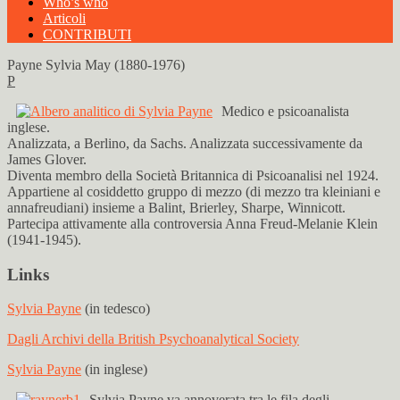
Who’s who
Articoli
CONTRIBUTI
Payne Sylvia May (1880-1976)
P
Medico e psicoanalista
inglese.
Analizzata, a Berlino, da Sachs. Analizzata successivamente da
James Glover.
Diventa membro della Società Britannica di Psicoanalisi nel 1924.
Appartiene al cosiddetto gruppo di mezzo (di mezzo tra kleiniani e
annafreudiani) insieme a Balint, Brierley, Sharpe, Winnicott.
Partecipa attivamente alla controversia Anna Freud-Melanie Klein
(1941-1945).
Links
Sylvia Payne
(in tedesco)
Dagli Archivi della British Psychoanalytical Society
Sylvia Payne
(in inglese)
Sylvia Payne va annoverata tra le fila degli