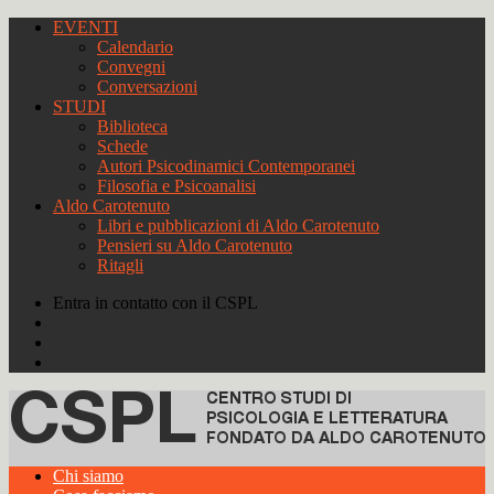
EVENTI
Calendario
Convegni
Conversazioni
STUDI
Biblioteca
Schede
Autori Psicodinamici Contemporanei
Filosofia e Psicoanalisi
Aldo Carotenuto
Libri e pubblicazioni di Aldo Carotenuto
Pensieri su Aldo Carotenuto
Ritagli
Entra in contatto con il CSPL
Chi siamo