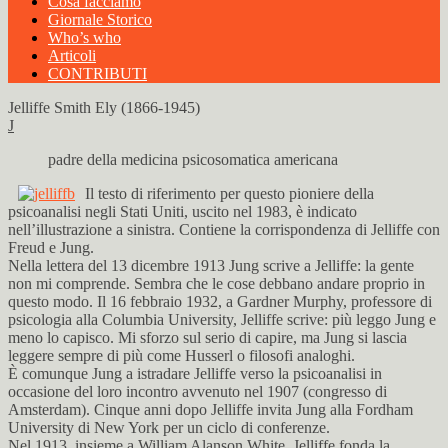
Cosa facciamo
Giornale Storico
Who’s who
Articoli
CONTRIBUTI
Jelliffe Smith Ely (1866-1945)
J
padre della medicina psicosomatica americana
Il testo di riferimento per questo pioniere della
psicoanalisi negli Stati Uniti, uscito nel 1983, è indicato
nell’illustrazione a sinistra. Contiene la corrispondenza di Jelliffe con
Freud e Jung.
Nella lettera del 13 dicembre 1913 Jung scrive a Jelliffe: la gente
non mi comprende. Sembra che le cose debbano andare proprio in
questo modo. Il 16 febbraio 1932, a Gardner Murphy, professore di
psicologia alla Columbia University, Jelliffe scrive: più leggo Jung e
meno lo capisco. Mi sforzo sul serio di capire, ma Jung si lascia
leggere sempre di più come Husserl o filosofi analoghi.
È comunque Jung a istradare Jelliffe verso la psicoanalisi in
occasione del loro incontro avvenuto nel 1907 (congresso di
Amsterdam). Cinque anni dopo Jelliffe invita Jung alla Fordham
University di New York per un ciclo di conferenze.
Nel 1913, insieme a William Alanson White, Jelliffe fonda la