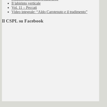
Il labirinto verticale
Vol. 11 – Peccati
Video integrale: “Aldo Carotenuto e il tradimento”
Il CSPL su Facebook