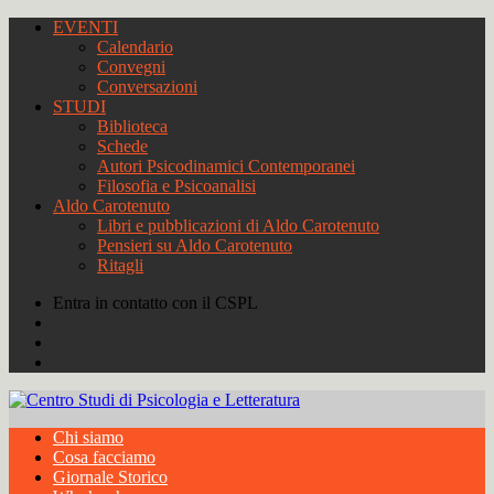
EVENTI
Calendario
Convegni
Conversazioni
STUDI
Biblioteca
Schede
Autori Psicodinamici Contemporanei
Filosofia e Psicoanalisi
Aldo Carotenuto
Libri e pubblicazioni di Aldo Carotenuto
Pensieri su Aldo Carotenuto
Ritagli
Entra in contatto con il CSPL
Chi siamo
Cosa facciamo
Giornale Storico