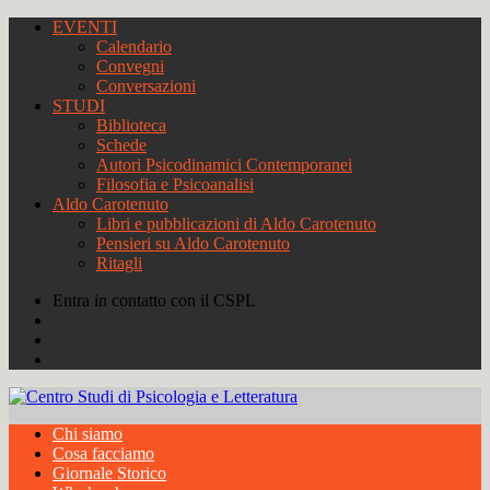
EVENTI
Calendario
Convegni
Conversazioni
STUDI
Biblioteca
Schede
Autori Psicodinamici Contemporanei
Filosofia e Psicoanalisi
Aldo Carotenuto
Libri e pubblicazioni di Aldo Carotenuto
Pensieri su Aldo Carotenuto
Ritagli
Entra in contatto con il CSPL
Chi siamo
Cosa facciamo
Giornale Storico