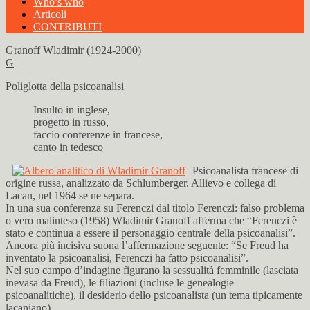
Who’s who
Articoli
CONTRIBUTI
Granoff Wladimir (1924-2000)
G
Poliglotta della psicoanalisi
Insulto in inglese,
progetto in russo,
faccio conferenze in francese,
canto in tedesco
Psicoanalista francese di
origine russa, analizzato da Schlumberger. Allievo e collega di
Lacan, nel 1964 se ne separa.
In una sua conferenza su Ferenczi dal titolo Ferenczi: falso problema
o vero malinteso (1958) Wladimir Granoff afferma che “Ferenczi è
stato e continua a essere il personaggio centrale della psicoanalisi”.
Ancora più incisiva suona l’affermazione seguente: “Se Freud ha
inventato la psicoanalisi, Ferenczi ha fatto psicoanalisi”.
Nel suo campo d’indagine figurano la sessualità femminile (lasciata
inevasa da Freud), le filiazioni (incluse le genealogie
psicoanalitiche), il desiderio dello psicoanalista (un tema tipicamente
lacaniano).