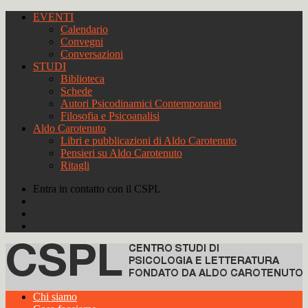
EVENTI
Calendario
Convegni
Conversazioni
STUDI
Biblioteca
Schede
Autori Psicodinamici Contemporanei
Filosofia e Psicoanalisi
Aldo Carotenuto
Libri e pubblicazioni di Aldo Carotenuto
Pensieri su Aldo Carotenuto
Ritagli
Entra in contatto con il CSPL
Chi siamo