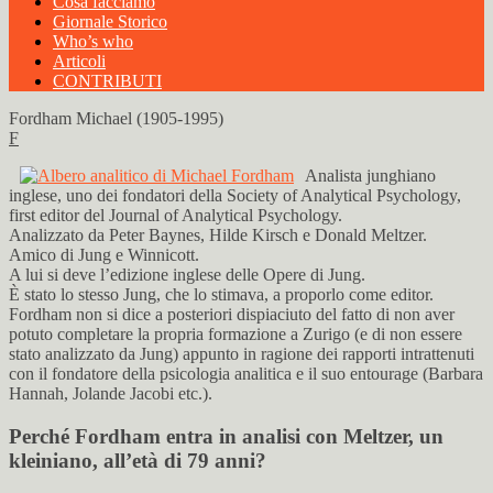
Cosa facciamo
Giornale Storico
Who’s who
Articoli
CONTRIBUTI
Fordham Michael (1905-1995)
F
Analista junghiano
inglese, uno dei fondatori della Society of Analytical Psychology,
first editor del Journal of Analytical Psychology.
Analizzato da Peter Baynes, Hilde Kirsch e Donald Meltzer.
Amico di Jung e Winnicott.
A lui si deve l’edizione inglese delle Opere di Jung.
È stato lo stesso Jung, che lo stimava, a proporlo come editor.
Fordham non si dice a posteriori dispiaciuto del fatto di non aver
potuto completare la propria formazione a Zurigo (e di non essere
stato analizzato da Jung) appunto in ragione dei rapporti intrattenuti
con il fondatore della psicologia analitica e il suo entourage (Barbara
Hannah, Jolande Jacobi etc.).
Perché Fordham entra in analisi con Meltzer, un
kleiniano, all’età di 79 anni?