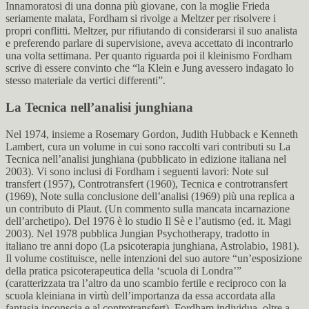
Innamoratosi di una donna più giovane, con la moglie Frieda
seriamente malata, Fordham si rivolge a Meltzer per risolvere i
propri conflitti. Meltzer, pur rifiutando di considerarsi il suo analista
e preferendo parlare di supervisione, aveva accettato di incontrarlo
una volta settimana. Per quanto riguarda poi il kleinismo Fordham
scrive di essere convinto che “la Klein e Jung avessero indagato lo
stesso materiale da vertici differenti”.
La Tecnica nell’analisi junghiana
Nel 1974, insieme a Rosemary Gordon, Judith Hubback e Kenneth
Lambert, cura un volume in cui sono raccolti vari contributi su La
Tecnica nell’analisi junghiana (pubblicato in edizione italiana nel
2003). Vi sono inclusi di Fordham i seguenti lavori: Note sul
transfert (1957), Controtransfert (1960), Tecnica e controtransfert
(1969), Note sulla conclusione dell’analisi (1969) più una replica a
un contributo di Plaut. (Un commento sulla mancata incarnazione
dell’archetipo). Del 1976 è lo studio Il Sè e l’autismo (ed. it. Magi
2003). Nel 1978 pubblica Jungian Psychotherapy, tradotto in
italiano tre anni dopo (La psicoterapia junghiana, Astrolabio, 1981).
Il volume costituisce, nelle intenzioni del suo autore “un’esposizione
della pratica psicoterapeutica della ‘scuola di Londra’”
(caratterizzata tra l’altro da uno scambio fertile e reciproco con la
scuola kleiniana in virtù dell’importanza da essa accordata alla
fantasia inconscia e al controtransfert). Fordham individua, oltre a