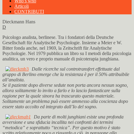
Who’s who
Articoli
CONTRIBUTI
Dieckmann Hans
D
Psicologo analista, berlinese. Tra i fondatori della Deutsche
Gesellschaft für Analytische Psychologie. Insieme a Meier e W.
Bitter fonda anche, nel 1969, la Zeitschrift für Analytische
Psychologie. Nel 1979 pubblica un libro su I metodi della psicologia
analitica, un vero e proprio manuale di psicoterapia junghiana.
Dalle ricerche sul controtransfert effettuate dal
gruppo di Berlino emerge che la resistenza è per il 50% attribuibile
all’analista.
Se il paziente dopo diverse sedute non porta ancora nessun sogno,
allora solitamente lo invito a farlo e lo lascio fantasticare sulla
ragione per la quale sinora ha trascurato questo materiale.
Solitamente un problema può essere ammesso alla coscienza dopo
essere stato accolto ed integrato dall’Io del sogno.
Da parte di molti junghiani esiste una profonda
avversione e una sfiducia incallita nei confronti dei termini
“metodica” e soprattutto “tecnica”. Per questo motivo è stato
scritto relativamente poco a riguardo a ciò, in paragone alla