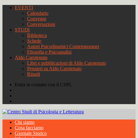
EVENTI
Calendario
Convegni
Conversazioni
STUDI
Biblioteca
Schede
Autori Psicodinamici Contemporanei
Filosofia e Psicoanalisi
Aldo Carotenuto
Libri e pubblicazioni di Aldo Carotenuto
Pensieri su Aldo Carotenuto
Ritagli
Entra in contatto con il CSPL
Chi siamo
Cosa facciamo
Giornale Storico