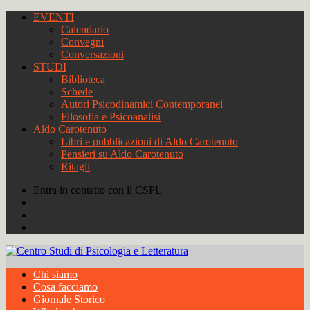
EVENTI
Calendario
Convegni
Conversazioni
STUDI
Biblioteca
Schede
Autori Psicodinamici Contemporanei
Filosofia e Psicoanalisi
Aldo Carotenuto
Libri e pubblicazioni di Aldo Carotenuto
Pensieri su Aldo Carotenuto
Ritagli
Entra in contatto con il CSPL
Chi siamo
Cosa facciamo
Giornale Storico