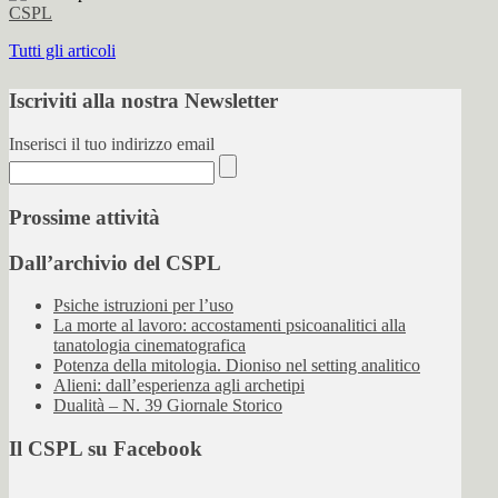
CSPL
Tutti gli articoli
Iscriviti alla nostra Newsletter
Inserisci il tuo indirizzo email
Prossime attività
Dall’archivio del CSPL
Psiche istruzioni per l’uso
La morte al lavoro: accostamenti psicoanalitici alla
tanatologia cinematografica
Potenza della mitologia. Dioniso nel setting analitico
Alieni: dall’esperienza agli archetipi
Dualità – N. 39 Giornale Storico
Il CSPL su Facebook