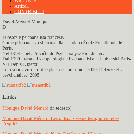
Who’s who
Articoli
CONTRIBUTI
David-Ménard Monique
D
Filosofa e psicoanalista francese.
Come psicoanalista si forma alla lacaniana École Freudienne de
Paris.
Nel 1994 è nella Société de Psychanalyse Freudienne.
Dal 1999 insegna Psicopatologia e Psicoanalisi alla Università Paris-
VII-Denis-Diderot.
Tra i suoi lavori: Tout le plaisir est pour moi, 2000; Deleuze et la
psychanalyse, 2005.
Links
Monique David-Ménard
(in tedesco)
Monique David-Ménard: Les pulsions sexuelles ignorent-elles
l’esprit?
Monique David-Ménard, Kant, The Law, and Desire