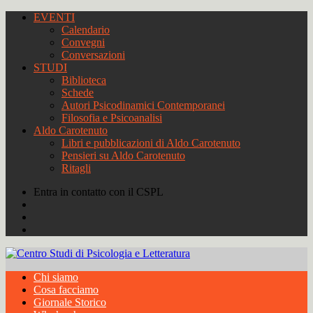
EVENTI
Calendario
Convegni
Conversazioni
STUDI
Biblioteca
Schede
Autori Psicodinamici Contemporanei
Filosofia e Psicoanalisi
Aldo Carotenuto
Libri e pubblicazioni di Aldo Carotenuto
Pensieri su Aldo Carotenuto
Ritagli
Entra in contatto con il CSPL
Chi siamo
Cosa facciamo
Giornale Storico