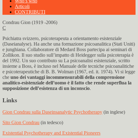
Who’s who
Articoli
CONTRIBUTI
Condrau Gion (1919 -2006)
C
Psichiatra svizzero, psicoterapeuta a orientamento esistenziale
(Daseianalyse). Ha anche una formazione psicoanalitica (Stati Uniti)
e junghiana. Collaboratore di Medard Boss partecipa ai seminari di
Zollikon. Il suo studio sull’impatto di Heidegger sulla psicoterapia è
del 1992. Un suo contributo su La psicoanalisi esistenziale, scritto
insieme a Boss, è incluso nel Manuale delle tecniche psicoanalitiche
e psicoterapeutiche di B. B. Wolman (1967, ed. it. 1974). Vi si legge
che
uno dei vantaggi incommensurabili della comprensione
analitico-esistenziale dell’uomo è il fatto che rende superflua la
supposizione dell’esistenza di un inconscio
.
Links
Gion Condrau sulla Daseinsanalytic Psychotherapy
(in inglese)
Sito Gion Condrau
(in tedesco)
Existential Psychotherapy and Existential Pioneers