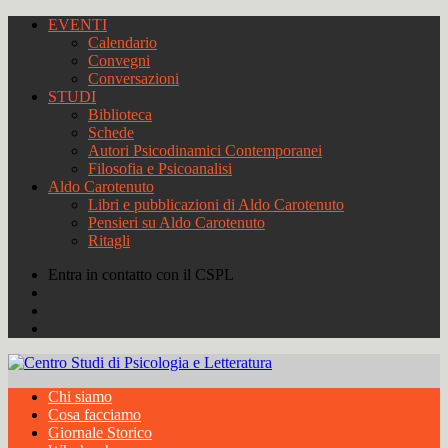
EVENTI
Calendario
Convegni
Conversazioni
STUDI
Biblioteca
Schede
Autori Psicodinamici Contemporanei
Filosofia e Psicoanalisi
Aldo Carotenuto
Libri e pubblicazioni di Aldo Carotenuto
Pensieri su Aldo Carotenuto
Ritagli
Entra in contatto con il CSPL
Chi siamo
Cosa facciamo
Giornale Storico