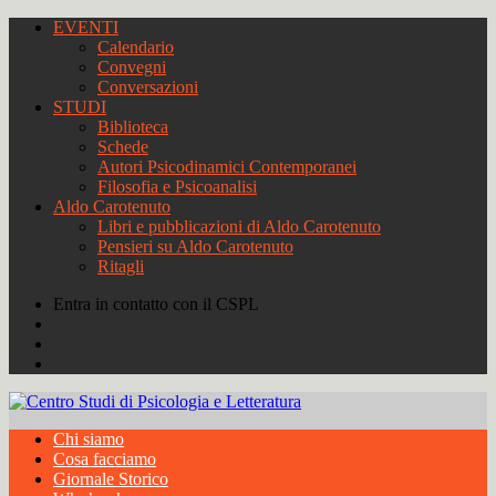
EVENTI
Calendario
Convegni
Conversazioni
STUDI
Biblioteca
Schede
Autori Psicodinamici Contemporanei
Filosofia e Psicoanalisi
Aldo Carotenuto
Libri e pubblicazioni di Aldo Carotenuto
Pensieri su Aldo Carotenuto
Ritagli
Entra in contatto con il CSPL
Chi siamo
Cosa facciamo
Giornale Storico