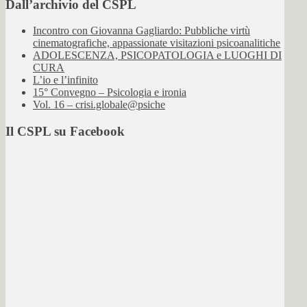
Dall’archivio del CSPL
Incontro con Giovanna Gagliardo: Pubbliche virtù
cinematografiche, appassionate visitazioni psicoanalitiche
ADOLESCENZA, PSICOPATOLOGIA e LUOGHI DI
CURA
L’io e l’infinito
15° Convegno – Psicologia e ironia
Vol. 16 – crisi.globale@psiche
Il CSPL su Facebook