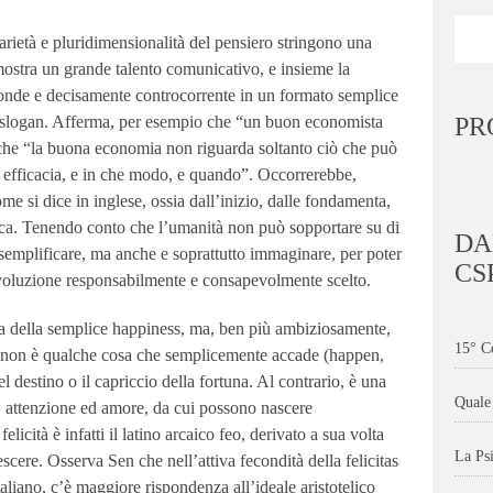
arietà e pluridimensionalità del pensiero stringono una
ostra un grande talento comunicativo, e insieme la
ofonde e decisamente controcorrente in un formato semplice
o slogan. Afferma, per esempio che “un buon economista
PR
che “la buona economia non riguarda soltanto ciò che può
 efficacia, e in che modo, e quando”. Occorrerebbe,
e si dice in inglese, ossia dall’inizio, dalle fondamenta,
ica. Tenendo conto che l’umanità non può sopportare su di
DA
e semplificare, ma anche e soprattutto immaginare, per poter
CS
 evoluzione responsabilmente e consapevolmente scelto.
a della semplice happiness, ma, ben più ambiziosamente,
15° C
cità non è qualche cosa che semplicemente accade (happen,
l destino o il capriccio della fortuna. Al contrario, è una
Quale 
a, attenzione ed amore, da cui possono nascere
licità è infatti il latino arcaico feo, derivato a sua volta
La Ps
escere. Osserva Sen che nell’attiva fecondità della felicitas
italiano, c’è maggiore rispondenza all’ideale aristotelico