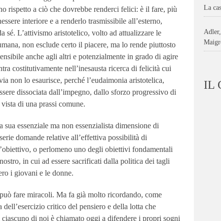
La ca
 rispetto a ciò che dovrebbe renderci felici: è il fare, più
nessere interiore e a renderlo trasmissibile all’esterno,
Adler
sé. L’attivismo aristotelico, volto ad attualizzare le
Maigr
umana, non esclude certo il piacere, ma lo rende piuttosto
tensibile anche agli altri e potenzialmente in grado di agire
tra costitutivamente nell’inesausta ricerca di felicità cui
via non lo esaurisce, perché l’eudaimonia aristotelica,
IL
ssere dissociata dall’impegno, dallo sforzo progressivo di
n vista di una prassi comune.
lla sua essenziale ma non essenzialista dimensione di
erie domande relative all’effettiva possibilità di
’obiettivo, o perlomeno uno degli obiettivi fondamentali
stro, in cui ad essere sacrificati dalla politica dei tagli
ero i giovani e le donne.
 può fare miracoli. Ma fa già molto ricordando, come
 dell’esercizio critico del pensiero e della lotta che
i ciascuno di noi è chiamato oggi a difendere i propri sogni