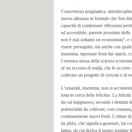
Concretezza pragmatica, interdisciplin
nuova alleanza in formule che Sen dim
capacità di condensare riflessioni pr
ed accessibile, parente prossimo dell
non è mai soltanto un economista”, e 
essere perseguito, ma anche con quale
insomma, ripensare from the starch, com
l’essenza stessa della scienza econom
sé un eccesso di realtà, che le occorr
coltivare un progetto di crescita e di
L’umanità, insomma, non si accontent
lotta in cerca della felicitas. La feli
da cui happiness), secondo i dettami de
potenzialità da coltivare, con costanz
continuamente nuovi frutti. L’etimo di fe
da phýo, che significa generare, far cr
latina, da cui deriva il nostro termine 