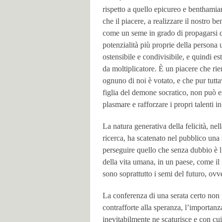
rispetto a quello epicureo e benthamiano
che il piacere, a realizzare il nostro be
come un seme in grado di propagarsi da 
potenzialità più proprie della persona 
ostensibile e condivisibile, e quindi es
da moltiplicatore. È un piacere che rien
ognuno di noi è votato, e che pur tutta
figlia del demone socratico, non può e
plasmare e rafforzare i propri talenti i
La natura generativa della felicità, ne
ricerca, ha scatenato nel pubblico una s
perseguire quello che senza dubbio è l
della vita umana, in un paese, come il no
sono soprattutto i semi del futuro, ovv
La conferenza di una serata certo non
contrafforte alla speranza, l’importanza
inevitabilmente ne scaturisce e con cu