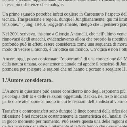
in essi più differenze che analogie.
Un primo sguardo potrebbe infatti cogliere in Carotenuto l’aspetto della 
tecnica. Trasgressione e regola, dunque? Junghianamente, qui mi limito 
tensione..” (Jung, 1940). Soggettivamente, ritengo che il pensiero psico
Nel 2001 scrivevo, insieme a Giorgio Antonelli, che nell’ultimo ventenn
rinnovarsi degli attacchi, evidenziavamo allora che proprio la ripetitiv
profondo può in effetti essere considerata come una sequenza di morti, 
modo di vedere il mondo, è un’ottica sul mondo. Un’ottica e non l’otti
Ancora oggi, posso confermare l’opportunità di una concezione del Mon
della natura umana, costantemente attuale mi appare il pensiero di Jung
premessa per spiegare le ragioni che mi hanno a portato a scegliere H.
L’Autore considerato.
L’Autore in questione può essere considerato uno degli esponenti più sig
psicologia dell’Io e delle relazioni oggettuali. Racker, nel testo indic
particolare attenzione al modo in cui le reazioni dell’analista al vissu
Transfert e controtransfert sono dunque le linee portanti della riflession
riflessione è nel ricordare costantemente la caratteristica dell’analisi
in gioco momento per momento. Può essere questa una delle ragioni dei
della scena psicoanalitica, unitamente al fattore tempo che ovviamente 