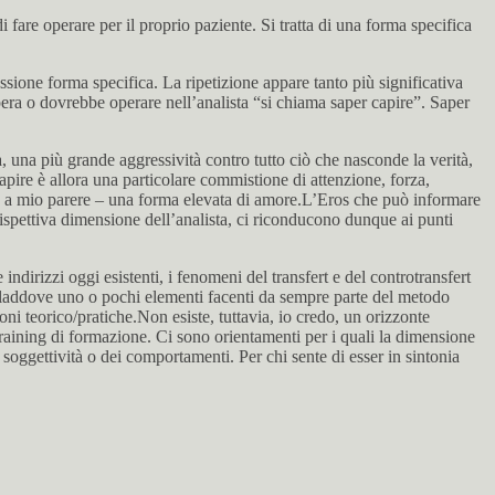
i fare operare per il proprio paziente. Si tratta di una forma specifica
sione forma specifica. La ripetizione appare tanto più significativa
era o dovrebbe operare nell’analista “si chiama saper capire”. Saper
, una più grande aggressività contro tutto ciò che nasconde la verità,
capire è allora una particolare commistione di attenzione, forza,
eno a mio parere – una forma elevata di amore.L’Eros che può informare
rispettiva dimensione dell’analista, ci riconducono dunque ai punti
 indirizzi oggi esistenti, i fenomeni del transfert e del controtransfert
, laddove uno o pochi elementi facenti da sempre parte del metodo
oni teorico/pratiche.Non esiste, tuttavia, io credo, un orizzonte
o training di formazione. Ci sono orientamenti per i quali la dimensione
 soggettività o dei comportamenti. Per chi sente di esser in sintonia