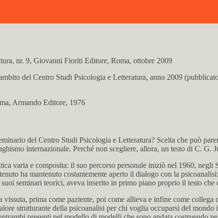
atura, nr. 9, Giovanni Fioriti Editore, Roma, ottobre 2009
ambito del Centro Studi Psicologia e Letteratura, anno 2009 (pubblicato 
 Roma, Armando Editore, 1976
seminario del Centro Studi Psicologia e Letteratura? Scelta che può parer
nghismo internazionale. Perché non scegliere, allora, un testo di C. G. 
ca varia e composita: il suo percorso personale iniziò nel 1960, negli 
to ha mantenuto costantemente aperto il dialogo con la psicoanalisi: nel
ei suoi seminari teorici, aveva inserito in primo piano proprio il testo ch
nza vissuta, prima come paziente, poi come allieva e infine come colleg
ore strutturante della psicoanalisi per chi voglia occuparsi del mondo 
 entrambi presenti nel modello di modelli che sono andata costruendo n