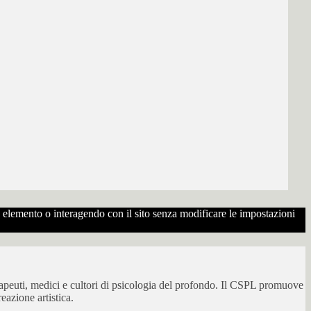
to elemento o interagendo con il sito senza modificare le impostazioni
erapeuti, medici e cultori di psicologia del profondo. Il CSPL promuove
eazione artistica.