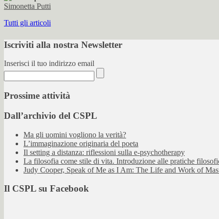
Simonetta Putti
Tutti gli articoli
Iscriviti alla nostra Newsletter
Inserisci il tuo indirizzo email
Prossime attività
Dall’archivio del CSPL
Ma gli uomini vogliono la verità?
L’immaginazione originaria del poeta
Il setting a distanza: riflessioni sulla e-psychotherapy
La filosofia come stile di vita. Introduzione alle pratiche filosof
Judy Cooper, Speak of Me as I Am: The Life and Work of Ma
Il CSPL su Facebook