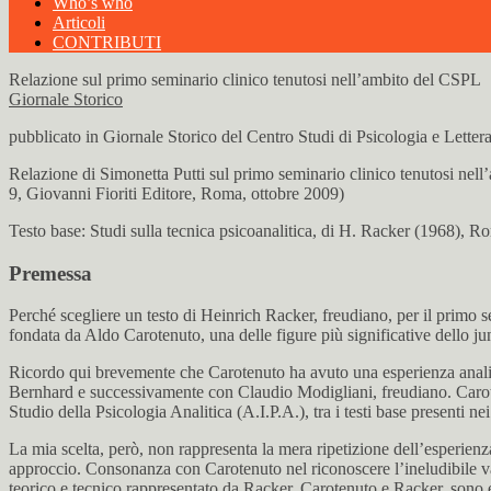
Who’s who
Articoli
CONTRIBUTI
Relazione sul primo seminario clinico tenutosi nell’ambito del CSPL
Giornale Storico
pubblicato in Giornale Storico del Centro Studi di Psicologia e Letter
Relazione di Simonetta Putti sul primo seminario clinico tenutosi nell’
9, Giovanni Fioriti Editore, Roma, ottobre 2009)
Testo base: Studi sulla tecnica psicoanalitica, di H. Racker (1968),
Premessa
Perché scegliere un testo di Heinrich Racker, freudiano, per il primo 
fondata da Aldo Carotenuto, una delle figure più significative dello ju
Ricordo qui brevemente che Carotenuto ha avuto una esperienza analiti
Bernhard e successivamente con Claudio Modigliani, freudiano. Carotenu
Studio della Psicologia Analitica (A.I.P.A.), tra i testi base presenti n
La mia scelta, però, non rappresenta la mera ripetizione dell’esperie
approccio. Consonanza con Carotenuto nel riconoscere l’ineludibile val
teorico e tecnico rappresentato da Racker. Carotenuto e Racker, sono