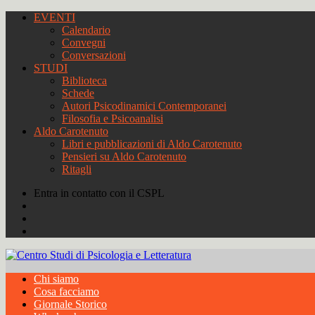
EVENTI
Calendario
Convegni
Conversazioni
STUDI
Biblioteca
Schede
Autori Psicodinamici Contemporanei
Filosofia e Psicoanalisi
Aldo Carotenuto
Libri e pubblicazioni di Aldo Carotenuto
Pensieri su Aldo Carotenuto
Ritagli
Entra in contatto con il CSPL
Chi siamo
Cosa facciamo
Giornale Storico