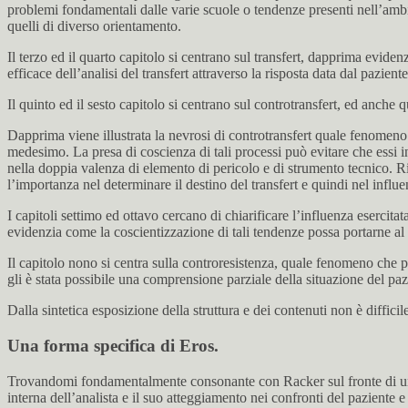
problemi fondamentali dalle varie scuole o tendenze presenti nell’ambi
quelli di diverso orientamento.
Il terzo ed il quarto capitolo si centrano sul transfert, dapprima evide
efficace dell’analisi del transfert attraverso la risposta data dal pazient
Il quinto ed il sesto capitolo si centrano sul controtransfert, ed anche 
Dapprima viene illustrata la nevrosi di controtransfert quale fenomeno a
medesimo. La presa di coscienza di tali processi può evitare che essi i
nella doppia valenza di elemento di pericolo e di strumento tecnico. R
l’importanza nel determinare il destino del transfert e quindi nel influen
I capitoli settimo ed ottavo cercano di chiarificare l’influenza esercitata
evidenzia come la coscientizzazione di tali tendenze possa portarne al s
Il capitolo nono si centra sulla controresistenza, quale fenomeno che pu
gli è stata possibile una comprensione parziale della situazione del paz
Dalla sintetica esposizione della struttura e dei contenuti non è difficile
Una forma specifica di Eros.
Trovandomi fondamentalmente consonante con Racker sul fronte di una 
interna dell’analista e il suo atteggiamento nei confronti del paziente e