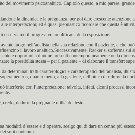
to del movimento psicoanalitico. Capitolo questo, a mio parere, grandemen
nziandone la dinamica e la pregnanza, per poi dare crescente attenzione a
e alle interpretazioni; ed è quasi pleonastico ricordare che questa è attivi
qui osserviamo il progressivo amplificarsi della esposizione.
vente luogo nell’analista nella sua relazione con il paziente, e che può 
nfluenzino il lavoro analitico.Successivamente, Racker si sofferma sul si
ischio e opportunità dunque presenti contemporaneamente nella dimension
zare la possibilità stessa – per il paziente – di elaborare il transfert sup
 da determinati tratti caratterologici e caratteropatici dell’analista, illu
uperamento o, quanto meno, alla gestione, nell’ottica di ridurne la nociv
ò interferire con l’interpretazione: talvolta, infatti, alcuni processi inc
iente.
, credo, dedurre la pregnante utilità del testo.
modalità d’essere e d’operare, scelgo qui di dare un cenno più esteso 
 dei suoi contenuti.