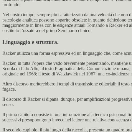
profondo.
Nel nostro tempo, sempre più caratterizzato da una velocità che non di r
psicologia analitica possono apparire obsolete in quanto richiedono te
maggiormente in linea con le esigenze attuali.Tornando a Racker ed all
costituito l’ossatura del primo Seminario clinico.
Linguaggio e struttura.
Racker utilizza una forma espressiva ed un linguaggio che, come acutam
Racker, in tutta l’opera che vado brevemente presentando, mantiene un
Scuola di Palo Alto, al testo Pragmatica della Comunicazione umana, ch
originale nel 1968; il testo di Watzlawick nel 1967: una co-incidenza n
Altro discorso meriterebbero i tempi di trasmissione editoriali: il tes
fugace.
Il discorso di Racker si dipana, dunque, per amplificazioni progressive a
senso.
Il primo capitolo consiste in una introduzione alla tecnica psicoanaliti
successivi presuppongono invece nel lettore una relativa conoscenza dell
Il secondo capitolo, il più lungo della raccolta, presenta un quadro pro