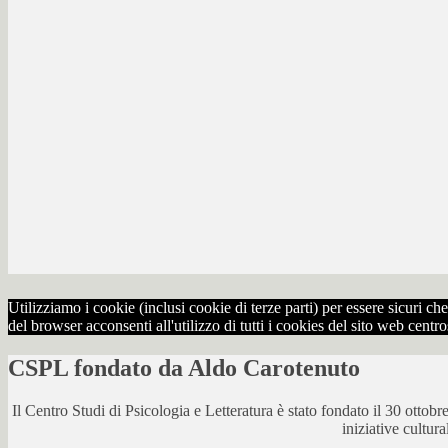
Utilizziamo i cookie (inclusi cookie di terze parti) per essere sicuri 
del browser acconsenti all'utilizzo di tutti i cookies del sito web centr
CSPL fondato da Aldo Carotenuto
Il Centro Studi di Psicologia e Letteratura è stato fondato il 30 otto
iniziative cultur