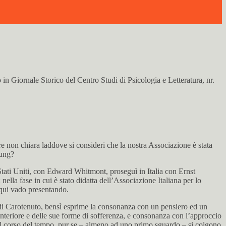
in Giornale Storico del Centro Studi di Psicologia e Letteratura, nr.
e non chiara laddove si consideri che la nostra Associazione è stata
Jung?
Stati Uniti, con Edward Whitmont, proseguì in Italia con Ernst
la fase in cui è stato didatta dell’Associazione Italiana per lo
e qui vado presentando.
a di Carotenuto, bensì esprime la consonanza con un pensiero ed un
interiore e delle sue forme di sofferenza, e consonanza con l’approccio
el corso del tempo, pur se – almeno ad uno primo sguardo – si colgono