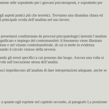
te utile soprattutto per i giovani psicoterapeuti, e soprattutto per
gli aspetti pratici più che teoretici. Troviamo una disamina chiara ed
tà principale svolta dell’analista nel suo lavoro.
presentarsi condizionata da processi psicopatologici inerenti l’analista
gnificato e impiego del controtransfert: il fenomeno viene illustrato
e e nel vissuto controtransferale, di cui si mette in evidenza
erando il circolo vizioso della nevrosi.
strando gli errori specifici a cui possono dar luogo. Ancora una volta si
ità sull’esecuzione stessa dell’analisi.
onsci impediscono all’analista di dare interpretazioni adeguate, anche se
a quanto egli esprime nel capitolo secondo, al paragrafo La posizione