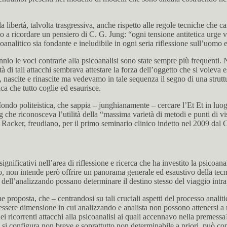
libertà, talvolta trasgressiva, anche rispetto alle regole tecniche che ca
a ricordare un pensiero di C. G. Jung: “ogni tensione antitetica urge ver
analitico sia fondante e ineludibile in ogni seria riflessione sull’uomo e
io le voci contrarie alla psicoanalisi sono state sempre più frequenti. 
ità di tali attacchi sembrava attestare la forza dell’oggetto che si volev
nascite e rinascite ma vedevamo in tale sequenza il segno di una struttur
ca che tutto coglie ed esaurisce.
do politeistica, che sappia – junghianamente – cercare l’Et Et in luog
 che riconosceva l’utilità della “massima varietà di metodi e punti di vis
 Racker, freudiano, per il primo seminario clinico indetto nel 2009 dal C
nificativi nell’area di riflessione e ricerca che ha investito la psicoana
ato, non intende però offrire un panorama generale ed esaustivo della tec
to dell’analizzando possano determinare il destino stesso del viaggio intr
e proposta, che – centrandosi su tali cruciali aspetti del processo analiti
: l’essere dimensione in cui analizzando e analista non possono attenersi 
 ricorrenti attacchi alla psicoanalisi ai quali accennavo nella premessa
si configura non breve e soprattutto non determinabile a priori, può conc