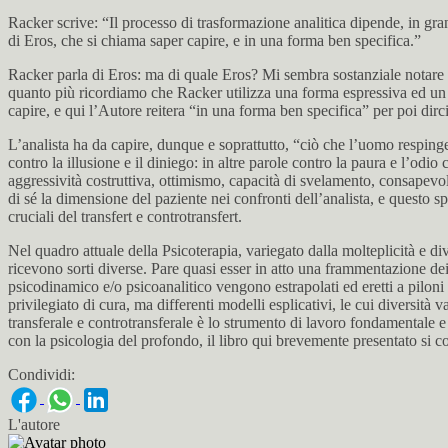
Racker scrive: “Il processo di trasformazione analitica dipende, in grand
di Eros, che si chiama saper capire, e in una forma ben specifica.”
Racker parla di Eros: ma di quale Eros? Mi sembra sostanziale notare ch
quanto più ricordiamo che Racker utilizza una forma espressiva ed un 
capire, e qui l’Autore reitera “in una forma ben specifica” per poi dirc
L’analista ha da capire, dunque e soprattutto, “ciò che l’uomo respinge
contro la illusione e il diniego: in altre parole contro la paura e l’odi
aggressività costruttiva, ottimismo, capacità di svelamento, consapev
di sé la dimensione del paziente nei confronti dell’analista, e questo 
cruciali del transfert e controtransfert.
Nel quadro attuale della Psicoterapia, variegato dalla molteplicità e dive
ricevono sorti diverse. Pare quasi esser in atto una frammentazione d
psicodinamico e/o psicoanalitico vengono estrapolati ed eretti a piloni 
privilegiato di cura, ma differenti modelli esplicativi, le cui diversità
transferale e controtransferale è lo strumento di lavoro fondamentale e 
con la psicologia del profondo, il libro qui brevemente presentato si co
Condividi:
L'autore