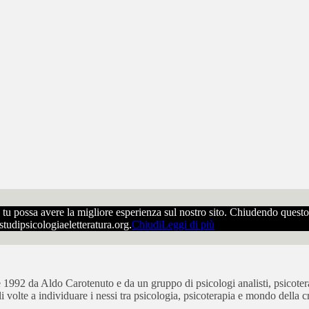
che tu possa avere la migliore esperienza sul nostro sito. Chiudendo ques
ostudipsicologiaeletteratura.org.
Chiudi
Leggi di più
bre 1992 da Aldo Carotenuto e da un gruppo di psicologi analisti, psicot
ali volte a individuare i nessi tra psicologia, psicoterapia e mondo della cr