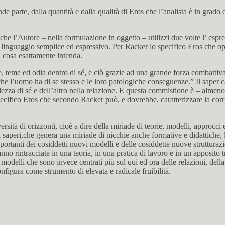
e parte, dalla quantità e dalla qualità di Eros che l’analista è in grado d
e l’Autore – nella formulazione in oggetto – utilizzi due volte l’ espres
linguaggio semplice ed espressivo. Per Racker lo specifico Eros che op
i cosa esattamente intenda.
, teme ed odia dentro di sé, e ciò grazie ad una grande forza combattiva
o che l’uomo ha di se stesso e le loro patologiche conseguenze.” Il saper 
olezza di sé e dell’altro nella relazione. E questa commistione è – alm
specifico Eros che secondo Racker può, e dovrebbe, caratterizzare la cor
rsità di orizzonti, cioè a dire della miriade di teorie, modelli, approcci e
ei saperi,che genera una miriade di nicchie anche formative e didattiche
portanti dei cosiddetti nuovi modelli e delle cosiddette nuove strutturazi
 vanno rintracciate in una teoria, in una pratica di lavoro e in un apposit
modelli che sono invece centrati più sul qui ed ora delle relazioni, della
nfigura come strumento di elevata e radicale fruibilità.