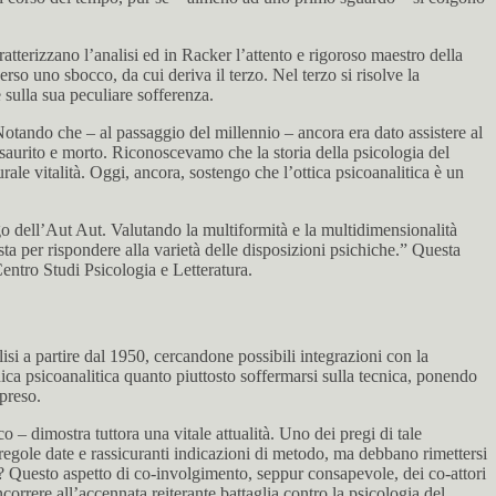
ratterizzano l’analisi ed in Racker l’attento e rigoroso maestro della
so uno sbocco, da cui deriva il terzo. Nel terzo si risolve la
 sulla sua peculiare sofferenza.
Notando che – al passaggio del millennio – ancora era dato assistere al
a esaurito e morto. Riconoscevamo che la storia della psicologia del
ale vitalità. Oggi, ancora, sostengo che l’ottica psicoanalitica è un
o dell’Aut Aut. Valutando la multiformità e la multidimensionalità
ta per rispondere alla varietà delle disposizioni psichiche.” Questa
entro Studi Psicologia e Letteratura.
lisi a partire dal 1950, cercandone possibili integrazioni con la
nica psicoanalitica quanto piuttosto soffermarsi sulla tecnica, ponendo
apreso.
co – dimostra tuttora una vitale attualità. Uno dei pregi di tale
a regole date e rassicuranti indicazioni di metodo, ma debbano rimettersi
? Questo aspetto di co-involgimento, seppur consapevole, dei co-attori
orrere all’accennata reiterante battaglia contro la psicologia del