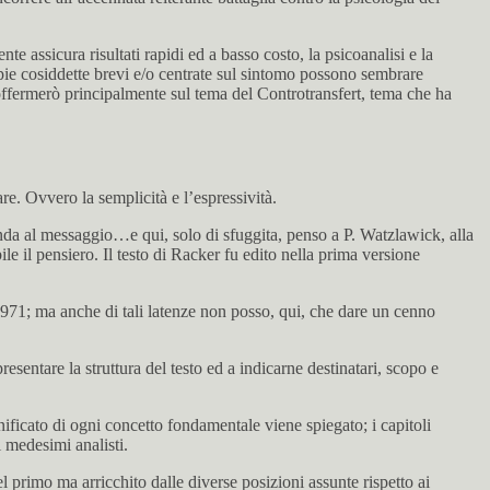
e assicura risultati rapidi ed a basso costo, la psicoanalisi e la
pie cosiddette brevi e/o centrate sul sintomo possono sembrare
soffermerò principalmente sul tema del Controtransfert, tema che ha
e. Ovvero la semplicità e l’espressività.
nda al messaggio…e qui, solo di sfuggita, penso a P. Watzlawick, alla
 il pensiero. Il testo di Racker fu edito nella prima versione
 1971; ma anche di tali latenze non posso, qui, che dare un cenno
esentare la struttura del testo ed a indicarne destinatari, scopo e
gnificato di ogni concetto fondamentale viene spiegato; i capitoli
i medesimi analisti.
l primo ma arricchito dalle diverse posizioni assunte rispetto ai