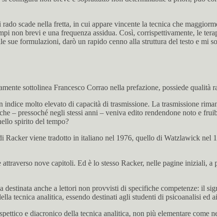
ado scade nella fretta, in cui appare vincente la tecnica che maggiorment
mpi non brevi e una frequenza assidua. Così, corrispettivamente, le tera
e sue formulazioni, darò un rapido cenno alla struttura del testo e mi 
ente sottolinea Francesco Corrao nella prefazione, possiede qualità rar
 indice molto elevato di capacità di trasmissione. La trasmissione rima
e – pressoché negli stessi anni – veniva edito rendendone noto e fruibile
ello spirito del tempo?
to di Racker viene tradotto in italiano nel 1976, quello di Watzlawick nel
ttraverso nove capitoli. Ed è lo stesso Racker, nelle pagine iniziali, a pr
ca destinata anche a lettori non provvisti di specifiche competenze: il si
a tecnica analitica, essendo destinati agli studenti di psicoanalisi ed a
spettico e diacronico della tecnica analitica, non più elementare come ne